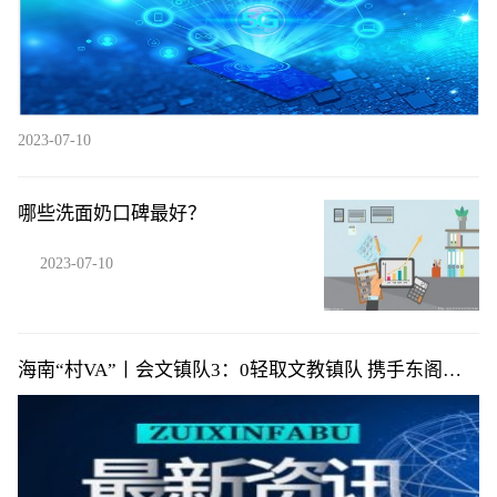
2023-07-10
哪些洗面奶口碑最好？
2023-07-10
海南“村VA”丨会文镇队3：0轻取文教镇队 携手东阁镇
队提前小组出线