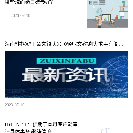
哪些洗面奶口碑最好？
2023-07-10
海南“村VA”丨会文镇队3：0轻取文教镇队 携手东阁镇
队提前小组出线
2023-07-10
IDT INT‘L：预期于本月底启动审
计具体事务 继续停牌