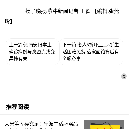
扬子晚报/紫牛新闻记者 王颖
【编辑:张燕
玲】
上一篇:河南安阳本土
下一篇:老人5折环卫工8折生
确诊病例与奥密克戎变
活困难免费 这家面馆背后有
异株有关
个暖心事
x
推荐阅读
大米等库存充足！宁波生活必需品