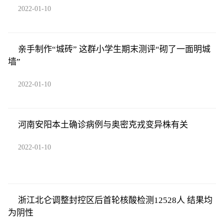
2022-01-10
亲手制作“城砖” 这群小学生期末测评“砌了一面明城
墙”
2022-01-10
河南安阳本土确诊病例与奥密克戎变异株有关
2022-01-10
浙江北仑调整封控区后首轮核酸检测12528人 结果均
为阴性