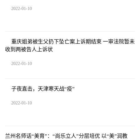
2022-01-10
重庆姐弟被生父扔下坠亡案上诉期结束 一审法院暂未
收到两被告人上诉状
2022-01-10
子夜直击，天津寒天战“疫”
2022-01-10
兰州名师话“美育”：“尚乐立人”分层培优 以“美”润教