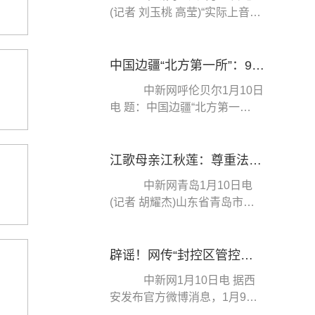
(记者 刘玉桃 高莹)“实际上音乐
课作为一门非高考科目，一直
以来没有受到足...
中国边疆“北方第一所”：9名民警守护“生命禁区”
中新网呼伦贝尔1月10日
电 题：中国边疆“北方第一
所”：9名民警守护“生命禁
区” 作者 张玮 ...
江歌母亲江秋莲：尊重法院判决，法律认定在我意料之中
中新网青岛1月10日电
(记者 胡耀杰)山东省青岛市城
阳区人民法院10日对原告江秋
莲与被告刘暖曦生命...
辟谣！网传“封控区管控区相继解封”通知并非西安
中新网1月10日电 据西
安发布官方微博消息，1月9
日，一则：“鉴于我市目前封控