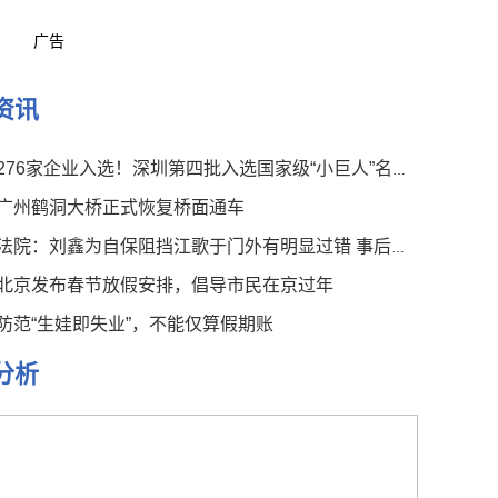
广告
资讯
276家企业入选！深圳第四批入选国家级“小巨人”名单公布
广州鹤洞大桥正式恢复桥面通车
法院：刘鑫为自保阻挡江歌于门外有明显过错 事后言论有违伦常
北京发布春节放假安排，倡导市民在京过年
防范“生娃即失业”，不能仅算假期账
分析