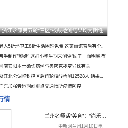
浙江永康第五轮“三区”核酸检测结果均为阴性
老人5折环卫工8折生活困难免费 这家面馆背后有个暖心事
亲手制作“城砖” 这群小学生期末测评“砌了一面明城墙”
河南安阳本土确诊病例与奥密克戎变异株有关
浙江北仑调整封控区后首轮核酸检测12528人 结果均为阴性
广东加强春运期间重点交通场所疫情防控
行情
兰州名师话“美育”：“尚乐立人”分层培优 以“美”润教
中新网兰州1月10日电