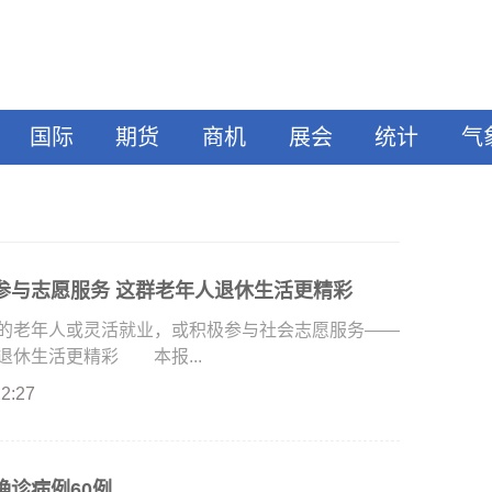
国际
期货
商机
展会
统计
气
参与志愿服务 这群老年人退休生活更精彩
老年人或灵活就业，或积极参与社会志愿服务——
休生活更精彩 本报...
22:27
确诊病例60例