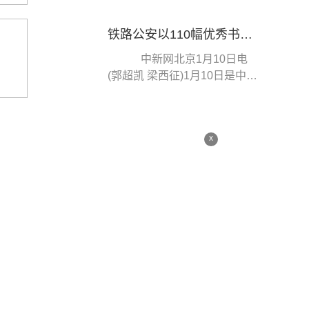
区、管控区相继解封，...
铁路公安以110幅优秀书画作品庆祝人民警察节
中新网北京1月10日电
(郭超凯 梁西征)1月10日是中国
人民警察节。记者从公安部铁
路公安局获悉，近...
x