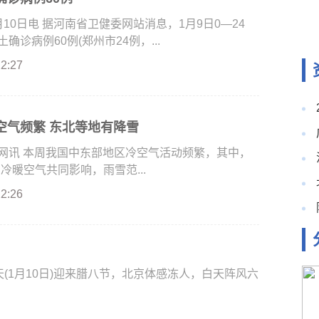
0日电 据河南省卫健委网站消息，1月9日0—24
确诊病例60例(郑州市24例，...
22:27
空气频繁 东北等地有降雪
讯 本周我国中东部地区冷空气活动频繁，其中，
受冷暖空气共同影响，雨雪范...
22:26
(1月10日)迎来腊八节，北京体感冻人，白天阵风六