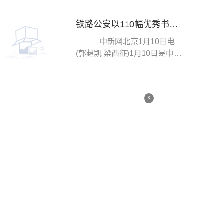
区、管控区相继解封，...
铁路公安以110幅优秀书画作品庆祝人民警察节
中新网北京1月10日电
(郭超凯 梁西征)1月10日是中国
人民警察节。记者从公安部铁
路公安局获悉，近...
x