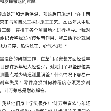
和发挥余热的意愿。
热处理和焊后保温，预热后再施焊！”在山西
荣正与项目总工探讨施工工艺。2012年从中铁
着工装，穿梭于各个项目场地进行指导。“我对
，组织希望我发挥传帮带作用，我二话不说就回
能力尚存、热情还在、心气不减！”
设备的研制工作，在龙门吊安装方面经验丰
项目部许多年轻人经验少，对龙门吊哪些部位易
取测量点减少轨道测量误差？什么情况下容易产
刹车失灵？零件磨损到何种程度必须更换刹
，计万荣总是耐心解答。
我从他们身上学到很多！”计万荣喜欢与年轻