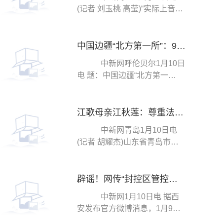
(记者 刘玉桃 高莹)“实际上音乐
课作为一门非高考科目，一直
以来没有受到足...
中国边疆“北方第一所”：9名民警守护“生命禁区”
中新网呼伦贝尔1月10日
电 题：中国边疆“北方第一
所”：9名民警守护“生命禁
区” 作者 张玮 ...
江歌母亲江秋莲：尊重法院判决，法律认定在我意料之中
中新网青岛1月10日电
(记者 胡耀杰)山东省青岛市城
阳区人民法院10日对原告江秋
莲与被告刘暖曦生命...
辟谣！网传“封控区管控区相继解封”通知并非西安
中新网1月10日电 据西
安发布官方微博消息，1月9
日，一则：“鉴于我市目前封控