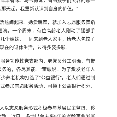
得津津有味。马玉梅说，看到孩子们笑容的那一
从那天起，我重新认识到自身的价值。”
热闹起来。她爱跳舞，就加入志愿服务舞蹈
巡演。一个周末，有位高龄老人刚动了腿部手
的几个姐妹，一同来到老人家里，给老人包饺子
现在的退休生活，过得多姿多彩。
服务功能性党支部内，老党员分工明确，有带
服务的，各尽其能。”董敏说。为了激发老年人
少养老机构打造了“公益银行”。老人们通过制
形式参加志愿服务活动，可攒下公益银行积分，
以志愿服务形式积极参与基层民主监督、移
活动。近日，多地出台未来5年的老龄事业发展