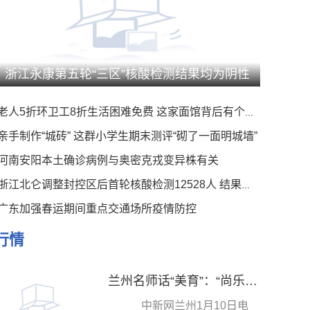
浙江永康第五轮“三区”核酸检测结果均为阴性
老人5折环卫工8折生活困难免费 这家面馆背后有个暖心事
亲手制作“城砖” 这群小学生期末测评“砌了一面明城墙”
河南安阳本土确诊病例与奥密克戎变异株有关
浙江北仑调整封控区后首轮核酸检测12528人 结果均为阴性
广东加强春运期间重点交通场所疫情防控
行情
兰州名师话“美育”：“尚乐立人”分层培优 以“美”润教
中新网兰州1月10日电