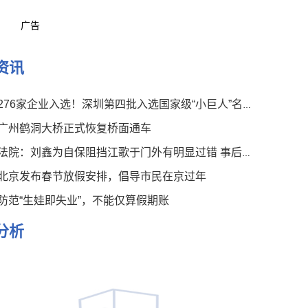
广告
资讯
276家企业入选！深圳第四批入选国家级“小巨人”名单公布
广州鹤洞大桥正式恢复桥面通车
法院：刘鑫为自保阻挡江歌于门外有明显过错 事后言论有违伦常
北京发布春节放假安排，倡导市民在京过年
防范“生娃即失业”，不能仅算假期账
分析