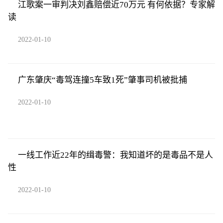
江歌案一审判决刘鑫赔偿近70万元 有何依据？专家解
读
2022-01-10
广东肇庆“毒驾连撞5车致1死”肇事司机被批捕
2022-01-10
一线工作近22年的缉毒警：我知道坏的是毒品不是人
性
2022-01-10