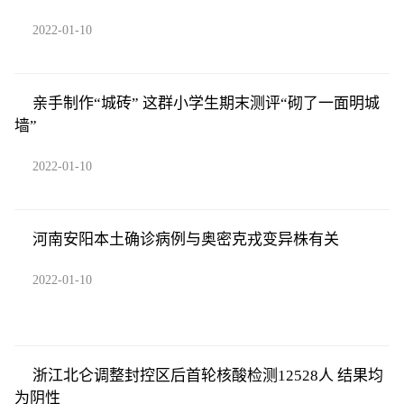
2022-01-10
亲手制作“城砖” 这群小学生期末测评“砌了一面明城
墙”
2022-01-10
河南安阳本土确诊病例与奥密克戎变异株有关
2022-01-10
浙江北仑调整封控区后首轮核酸检测12528人 结果均
为阴性