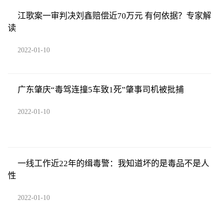
江歌案一审判决刘鑫赔偿近70万元 有何依据？专家解
读
2022-01-10
广东肇庆“毒驾连撞5车致1死”肇事司机被批捕
2022-01-10
一线工作近22年的缉毒警：我知道坏的是毒品不是人
性
2022-01-10