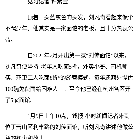
见习记者 许紫莹
顶着一头蓝灰色的头发，刘凡奇看起来像个
不羁少年。他其实是一家面馆的老板，且十分热衷公
益。
自2021年2月开出第一家“刘传面馆”以来，
刘凡奇便坚持“老年人吃面5折，外卖小哥、司机师
傅、环卫工人吃面8折”的经营模式，每年还额外提供
100碗免费面给困难人士。至今他已经在杭州各区开
了5家面馆。
1月9日上午10点，钱报·小时新闻记者来到
位于萧山区利丰路的刘传面馆，听刘凡奇讲述他做公
益的初衷和故事。