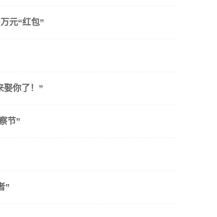
万元“红包”
来娶你了！”
察节”
者”