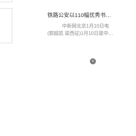
区、管控区相继解封，...
铁路公安以110幅优秀书画作品庆祝人民警察节
中新网北京1月10日电
(郭超凯 梁西征)1月10日是中国
人民警察节。记者从公安部铁
路公安局获悉，近...
x