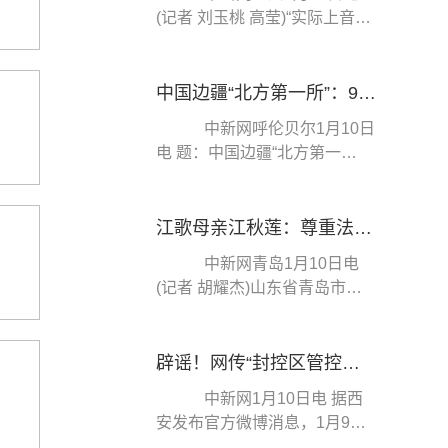
(记者 刘玉桃 高莹)“实际上音乐
课作为一门非高考科目，一直
以来没有受到足...
中国边疆“北方第一所”：9名民警守护“生命禁区”
中新网呼伦贝尔1月10日
电 题：中国边疆“北方第一
所”：9名民警守护“生命禁
区” 作者 张玮 ...
江歌母亲江秋莲：尊重法院判决，法律认定在我意料之中
中新网青岛1月10日电
(记者 胡耀杰)山东省青岛市城
阳区人民法院10日对原告江秋
莲与被告刘暖曦生命...
辟谣！网传“封控区管控区相继解封”通知并非西安
中新网1月10日电 据西
安发布官方微博消息，1月9
日，一则：“鉴于我市目前封控