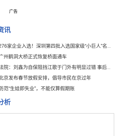
广告
资讯
276家企业入选！深圳第四批入选国家级“小巨人”名单公布
广州鹤洞大桥正式恢复桥面通车
法院：刘鑫为自保阻挡江歌于门外有明显过错 事后言论有违伦常
北京发布春节放假安排，倡导市民在京过年
防范“生娃即失业”，不能仅算假期账
分析