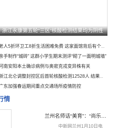
浙江永康第五轮“三区”核酸检测结果均为阴性
老人5折环卫工8折生活困难免费 这家面馆背后有个暖心事
亲手制作“城砖” 这群小学生期末测评“砌了一面明城墙”
河南安阳本土确诊病例与奥密克戎变异株有关
浙江北仑调整封控区后首轮核酸检测12528人 结果均为阴性
广东加强春运期间重点交通场所疫情防控
行情
兰州名师话“美育”：“尚乐立人”分层培优 以“美”润教
中新网兰州1月10日电