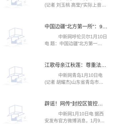
(记者 刘玉桃 高莹)“实际上音乐
课作为一门非高考科目，一直
以来没有受到足...
中国边疆“北方第一所”：9名民警守护“生命禁区”
中新网呼伦贝尔1月10日
电 题：中国边疆“北方第一
所”：9名民警守护“生命禁
区” 作者 张玮 ...
江歌母亲江秋莲：尊重法院判决，法律认定在我意料之中
中新网青岛1月10日电
(记者 胡耀杰)山东省青岛市城
阳区人民法院10日对原告江秋
莲与被告刘暖曦生命...
辟谣！网传“封控区管控区相继解封”通知并非西安
中新网1月10日电 据西
安发布官方微博消息，1月9
日，一则：“鉴于我市目前封控