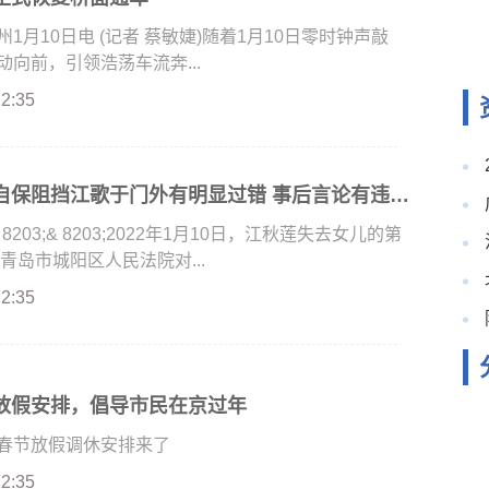
10日电 (记者 蔡敏婕)随着1月10日零时钟声敲
向前，引领浩荡车流奔...
22:35
法院：刘鑫为自保阻挡江歌于门外有明显过错 事后言论有违伦常
 8203;& 8203;2022年1月10日，江秋莲失去女儿的第
省青岛市城阳区人民法院对...
22:35
放假安排，倡导市民在京过年
节放假调休安排来了
22:35