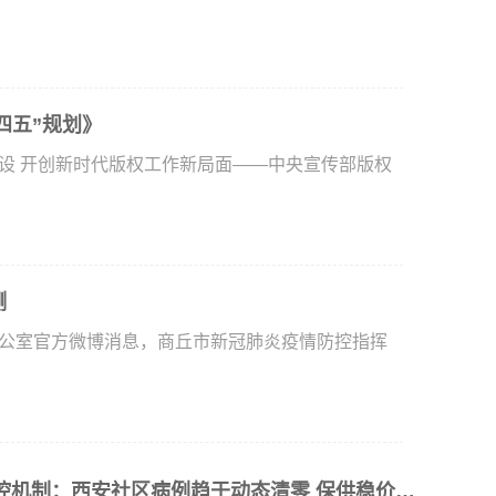
四五”规划》
设 开创新时代版权工作新局面——中央宣传部版权
测
公室官方微博消息，商丘市新冠肺炎疫情防控指挥
国务院联防联控机制：西安社区病例趋于动态清零 保供稳价工作进展顺利