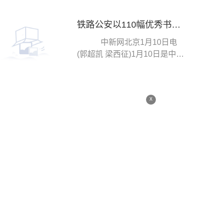
区、管控区相继解封，...
铁路公安以110幅优秀书画作品庆祝人民警察节
中新网北京1月10日电
(郭超凯 梁西征)1月10日是中国
人民警察节。记者从公安部铁
路公安局获悉，近...
x