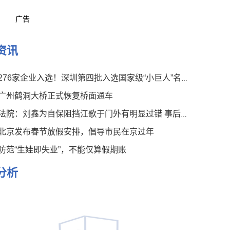
广告
资讯
276家企业入选！深圳第四批入选国家级“小巨人”名单公布
广州鹤洞大桥正式恢复桥面通车
法院：刘鑫为自保阻挡江歌于门外有明显过错 事后言论有违伦常
北京发布春节放假安排，倡导市民在京过年
防范“生娃即失业”，不能仅算假期账
分析