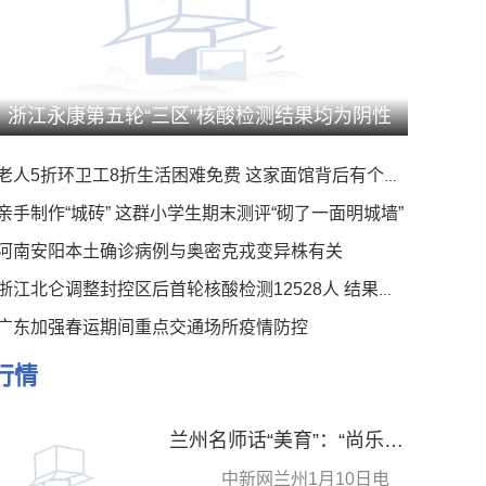
浙江永康第五轮“三区”核酸检测结果均为阴性
老人5折环卫工8折生活困难免费 这家面馆背后有个暖心事
亲手制作“城砖” 这群小学生期末测评“砌了一面明城墙”
河南安阳本土确诊病例与奥密克戎变异株有关
浙江北仑调整封控区后首轮核酸检测12528人 结果均为阴性
广东加强春运期间重点交通场所疫情防控
行情
兰州名师话“美育”：“尚乐立人”分层培优 以“美”润教
中新网兰州1月10日电