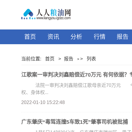
首页
资讯
分析
行情
报告
当前位置:
首页
>
报告
>
列表
>
江歌案一审判决刘鑫赔偿近70万元 有何依据？
法院一审判决刘鑫赔偿江歌母亲近70万元 今天
权、身体权...
2022-01-10 15:22:48
广东肇庆“毒驾连撞5车致1死”肇事司机被批捕