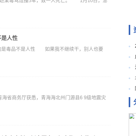
赵某毒驾连撞5车，致一人死亡。 1月10日，澎
不是人性
的是毒品不是人性 如果我不继续干，别人也要
从青海省商务厅获悉，青海海北州门源县6 9级地震灾