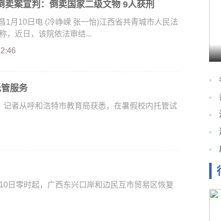
倒卖案宣判：倒卖国家二级文物 9人获刑
月10日电 (冷峥嵘 张一怡)江西省共青城市人民法
称，近日，该院依法审结...
22:46
托管服务
日，记者从呼和浩特市教育局获悉，在暑假校内托管试
1月10日零时起，广西东兴口岸和边民互市贸易区恢复