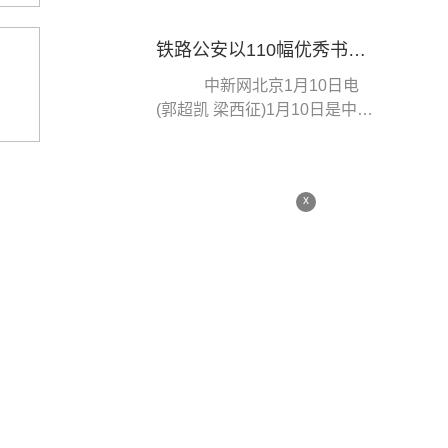
区、管控区相继解封，...
铁路公安以110幅优秀书画作品庆祝人民警察节
中新网北京1月10日电
(郭超凯 梁西征)1月10日是中国
人民警察节。记者从公安部铁
路公安局获悉，近...
x