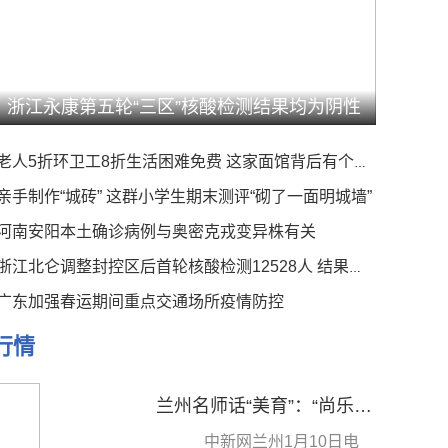
浙江永康第五轮“三区”核酸检测结果均为阴性
老人5折环卫工8折生活困难免费 这家面馆背后有个暖心事
亲手制作“城砖” 这群小学生期末测评“砌了一面明城墙”
河南安阳本土确诊病例与奥密克戎变异株有关
浙江北仑调整封控区后首轮核酸检测12528人 结果均为阴性
广东加强春运期间重点交通场所疫情防控
行情
兰州名师话“美育”：“尚乐立人”分层培优 以“美”润教
中新网兰州1月10日电