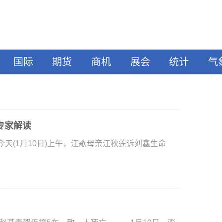
国际
期货
商机
展会
统计
气
专家解读
(1月10日)上午，江歌母亲江秋莲诉刘鑫生命