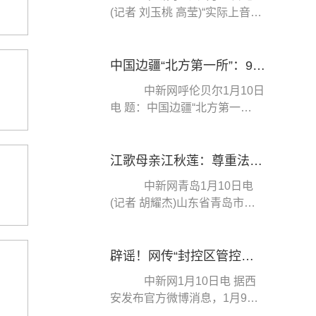
(记者 刘玉桃 高莹)“实际上音乐
课作为一门非高考科目，一直
以来没有受到足...
中国边疆“北方第一所”：9名民警守护“生命禁区”
中新网呼伦贝尔1月10日
电 题：中国边疆“北方第一
所”：9名民警守护“生命禁
区” 作者 张玮 ...
江歌母亲江秋莲：尊重法院判决，法律认定在我意料之中
中新网青岛1月10日电
(记者 胡耀杰)山东省青岛市城
阳区人民法院10日对原告江秋
莲与被告刘暖曦生命...
辟谣！网传“封控区管控区相继解封”通知并非西安
中新网1月10日电 据西
安发布官方微博消息，1月9
日，一则：“鉴于我市目前封控