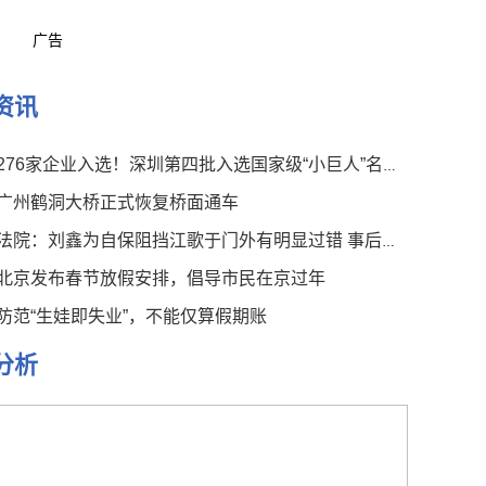
广告
资讯
276家企业入选！深圳第四批入选国家级“小巨人”名单公布
广州鹤洞大桥正式恢复桥面通车
法院：刘鑫为自保阻挡江歌于门外有明显过错 事后言论有违伦常
北京发布春节放假安排，倡导市民在京过年
防范“生娃即失业”，不能仅算假期账
分析