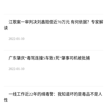
江歌案一审判决刘鑫赔偿近70万元 有何依据？专家解
读
2022-01-10
广东肇庆“毒驾连撞5车致1死”肇事司机被批捕
2022-01-10
一线工作近22年的缉毒警：我知道坏的是毒品不是人
性