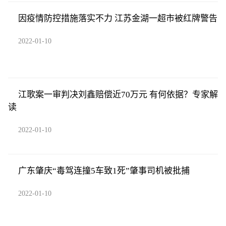
因疫情防控措施落实不力 江苏金湖一超市被红牌警告
2022-01-10
江歌案一审判决刘鑫赔偿近70万元 有何依据？专家解
读
2022-01-10
广东肇庆“毒驾连撞5车致1死”肇事司机被批捕
2022-01-10