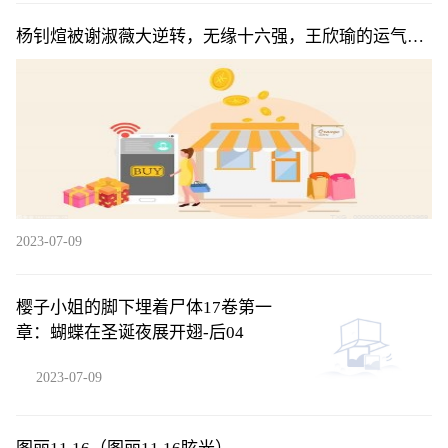
杨钊煊被谢淑薇大逆转，无缘十六强，王欣瑜的运气真
不错
2023-07-09
樱子小姐的脚下埋着尸体17卷第一
章：蝴蝶在圣诞夜展开翅-后04
2023-07-09