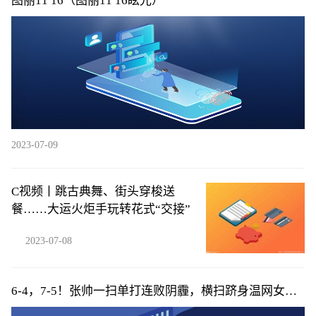
图丽11 16（图丽11 16眩光）
2023-07-09
C视频丨跳古典舞、街头穿梭送
餐……大运火炬手玩转花式“交接”
2023-07-08
6-4，7-5！张帅一扫单打连败阴霾，横扫跻身温网女双
16强