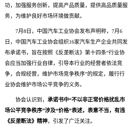
功，加强服务创新，提高产品质量，提供高品质量服
务，为维护良好市场环境做贡献。
7月8日，中国汽车工业协会发布声明称，7月6
日，中国汽车工业协会组织16家汽车生产企业共同发
布承诺书，旨在按照《反垄断法》第十四条“行业协
会应当加强行业自律，引导本行业的经营者依法竞
争，合规经营，维护市场竞争秩序”的规定，履行行
业协会维护市场公平竞争的义务。
协会认识到，
承诺书中“不以非正常价格扰乱市
场公平竞争秩序”涉及“价格”表述，表意不当，有违
《反垄断法》精神
，引发了广泛关注。