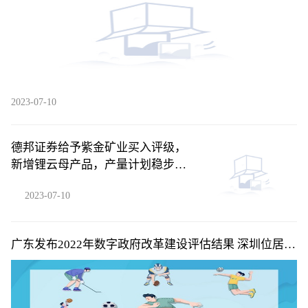
2023-07-10
德邦证券给予紫金矿业买入评级，
新增锂云母产品，产量计划稳步兑
现
2023-07-10
广东发布2022年数字政府改革建设评估结果 深圳位居省
内第一梯队