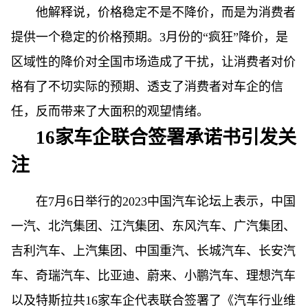
他解释说，价格稳定不是不降价，而是为消费者
提供一个稳定的价格预期。3月份的“疯狂”降价，是
区域性的降价对全国市场造成了干扰，让消费者对价
格有了不切实际的预期、透支了消费者对车企的信
任，反而带来了大面积的观望情绪。
16家车企联合签署承诺书引发关
注
在7月6日举行的2023中国汽车论坛上表示，中国
一汽、北汽集团、江汽集团、东风汽车、广汽集团、
吉利汽车、上汽集团、中国重汽、长城汽车、长安汽
车、奇瑞汽车、比亚迪、蔚来、小鹏汽车、理想汽车
以及特斯拉共16家车企代表联合签署了《汽车行业维