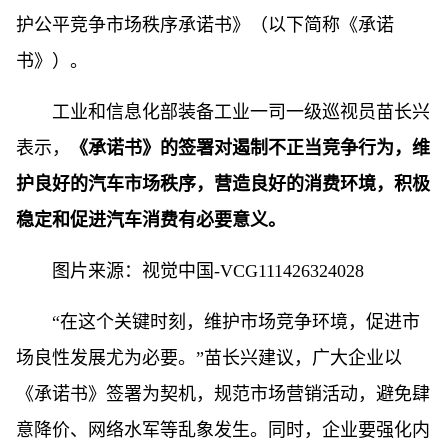
护公平竞争市场秩序承诺书》（以下简称《承诺
书》）。
工业和信息化部装备工业一司一级巡视员苗长兴
表示，
《承诺书》的签署对遏制不正当竞争行为，维
护良好的汽车市场秩序，营造良好的消费环境，积极
稳定和促进汽车消费有必要意义。
图片来源：视觉中国-VCG111426324028
“在这个关键时刻，维护市场竞争环境，促进市
场良性发展尤为必要。”苗长兴建议，广大企业以
《承诺书》签署为契机，规范市场营销活动，避免肆
意降价、网络水军等乱象发生。同时，企业要强化内