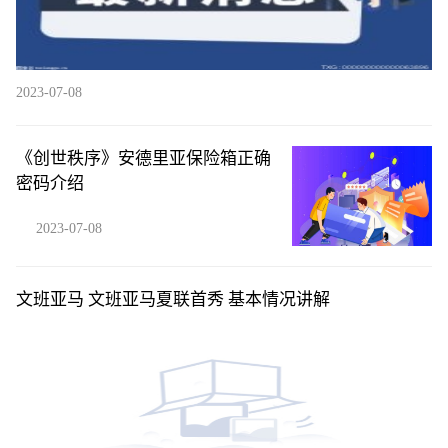
2023-07-08
《创世秩序》安德里亚保险箱正确
密码介绍
2023-07-08
文班亚马 文班亚马夏联首秀 基本情况讲解