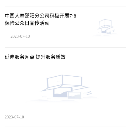
中国人寿邵阳分公司积极开展7·8
保险公众日宣传活动
2023-07-10
延伸服务网点 提升服务质效
2023-07-10