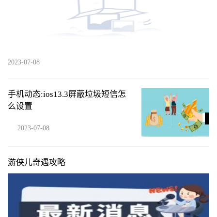
2023-07-08
手机动态:ios13.3屏蔽垃圾短信怎
么设置
2023-07-08
游侠儿奇遇攻略