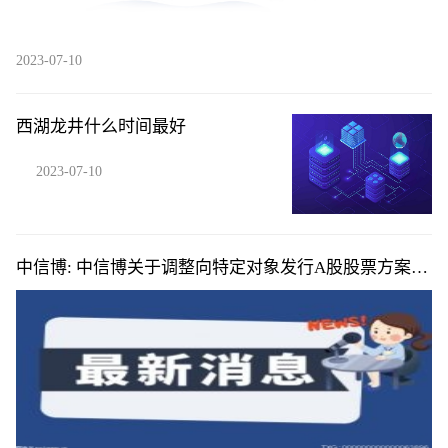
2023-07-10
西湖龙井什么时间最好
2023-07-10
中信博: 中信博关于调整向特定对象发行A股股票方案的
公告