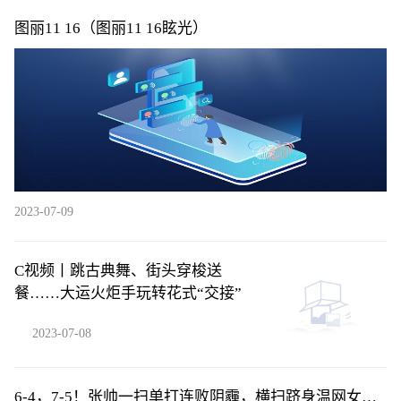
图丽11 16（图丽11 16眩光）
2023-07-09
C视频丨跳古典舞、街头穿梭送
餐……大运火炬手玩转花式“交接”
2023-07-08
6-4，7-5！张帅一扫单打连败阴霾，横扫跻身温网女双