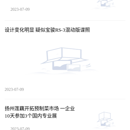
2023-07-09
设计变化明显 疑似宝骏RS-3混动版谍照
2023-07-09
扬州莲藕开拓预制菜市场 一企业
10天参加3个国内专业展
2023-07-09