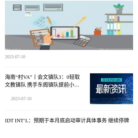
2023-07-10
海南“村VA”丨会文镇队3：0轻取
文教镇队 携手东阁镇队提前小组
出线
2023-07-10
IDT INT‘L：预期于本月底启动审计具体事务 继续停牌