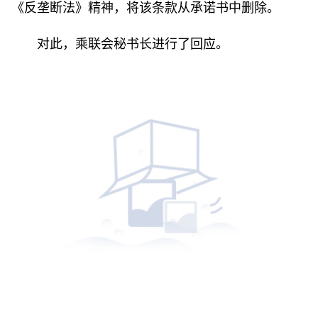
《反垄断法》精神，将该条款从承诺书中删除。
对此，乘联会秘书长进行了回应。