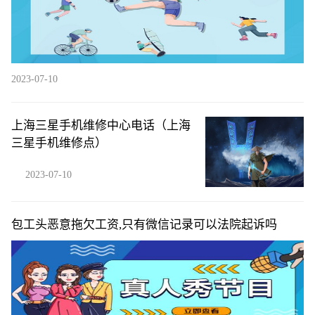
2023-07-10
上海三星手机维修中心电话（上海
三星手机维修点）
2023-07-10
包工头恶意拖欠工资,只有微信记录可以法院起诉吗