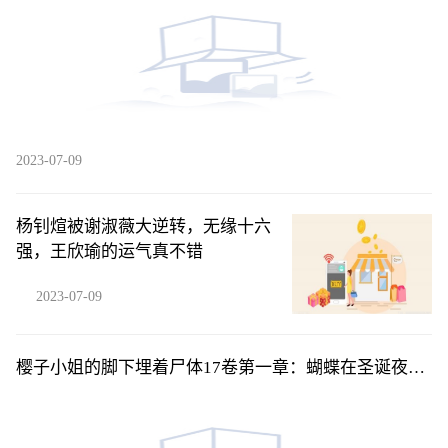
2023-07-09
杨钊煊被谢淑薇大逆转，无缘十六
强，王欣瑜的运气真不错
2023-07-09
樱子小姐的脚下埋着尸体17卷第一章：蝴蝶在圣诞夜展
开翅-后04