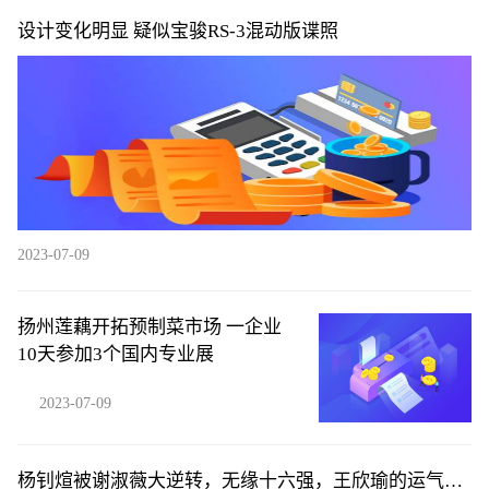
设计变化明显 疑似宝骏RS-3混动版谍照
2023-07-09
扬州莲藕开拓预制菜市场 一企业
10天参加3个国内专业展
2023-07-09
杨钊煊被谢淑薇大逆转，无缘十六强，王欣瑜的运气真