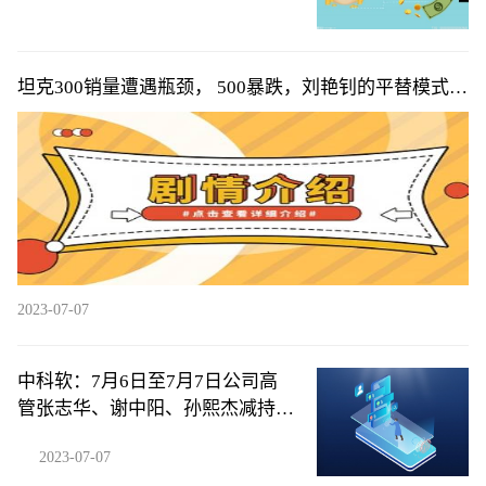
坦克300销量遭遇瓶颈， 500暴跌，刘艳钊的平替模式遇
天花板，难
2023-07-07
中科软：7月6日至7月7日公司高
管张志华、谢中阳、孙熙杰减持公
司股份合计58.4万股
2023-07-07