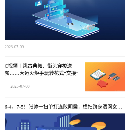
2023-07-09
C视频丨跳古典舞、街头穿梭送
餐……大运火炬手玩转花式“交接”
2023-07-08
6-4，7-5！张帅一扫单打连败阴霾，横扫跻身温网女双
16强