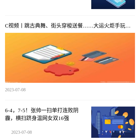
C视频丨跳古典舞、街头穿梭送餐……大运火炬手玩转
花式“交接”
2023-07-08
6-4，7-5！张帅一扫单打连败阴
霾，横扫跻身温网女双16强
2023-07-08