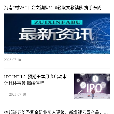
海南“村VA”丨会文镇队3：0轻取文教镇队 携手东阁镇
队提前小组出线
2023-07-10
IDT INT‘L：预期于本月底启动审
计具体事务 继续停牌
2023-07-10
德邦证券给予紫金矿业买入评级，新增锂云母产品，产