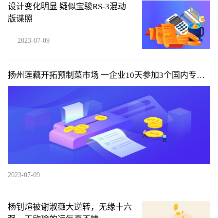
设计变化明显 疑似宝骏RS-3混动
版谍照
2023-07-09
扬州莲藕开拓预制菜市场 一企业10天参加3个国内专业
展
2023-07-09
杨钊煊被谢淑薇大逆转，无缘十六