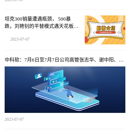
坦克300销量遭遇瓶颈， 500暴
跌，刘艳钊的平替模式遇天花板，
难
2023-07-07
中科软：7月6日至7月7日公司高管张志华、谢中阳、孙
熙杰减持公司股份合计58.4万股
2023-07-07