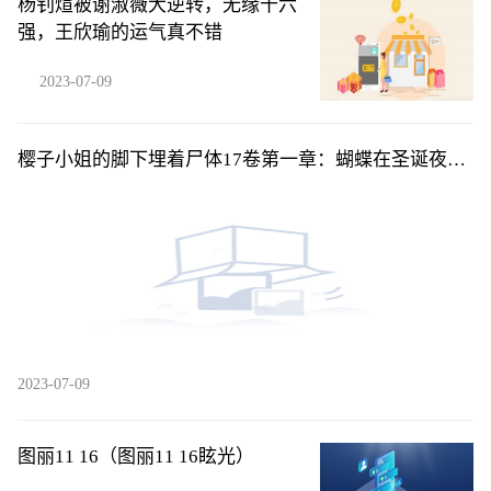
杨钊煊被谢淑薇大逆转，无缘十六
强，王欣瑜的运气真不错
2023-07-09
樱子小姐的脚下埋着尸体17卷第一章：蝴蝶在圣诞夜展
开翅-后04
2023-07-09
图丽11 16（图丽11 16眩光）