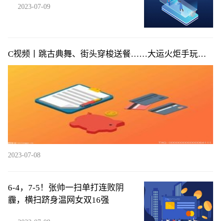
2023-07-09
C视频丨跳古典舞、街头穿梭送餐……大运火炬手玩转
花式“交接”
2023-07-08
6-4，7-5！张帅一扫单打连败阴
霾，横扫跻身温网女双16强