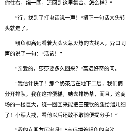
你往右，绕一圈，还回到这里集合。怎么样？“
”行，找到了打电话说一声！“撂下一句话大头转
头就走了。
鳗鱼和高远看着大头火急火燎的去找人，异口同
声的说了一句：“活该！”
“亲爱的，莎莎要多久回来？“高远好奇的问。
”我估计快了！那个奶茶店在地下二层，我们俩
分开排队，我在这排蛋糕，她去排奶茶，而且，这商
场的一楼巨大，绕一圈回来能把王楚钦的腿给溜儿细
了！小惩大戒，看他以后还敢不敢随便提分手！“
”我的女朋友厉害呀！“高远搂着鳗鱼的肩膀。