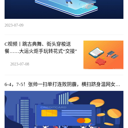
2023-07-09
C视频丨跳古典舞、街头穿梭送
餐……大运火炬手玩转花式“交接”
2023-07-08
6-4，7-5！张帅一扫单打连败阴霾，横扫跻身温网女双
16强