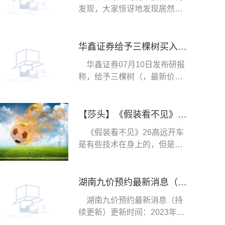
发现，大家惊讶地发现居然有
两个“神秘人”投
华鑫证券给予三棵树买入评级，公司事件点评报告：Q2净利率创新高，贝塔下行背景下凸显管理能力
华鑫证券07月10日发布研报
称，给予三棵树（，最新价：
67元）买入评级。
【莎头】《假装看不见》（二十六）
《假装看不见》26高远开车
是有些技术在身上的，但是大
头成看不上了！“
湖南九价预约最新消息（持续更新）
湖南九价预约最新消息（持
续更新）更新时间：2023年7
月10日长沙洪山街