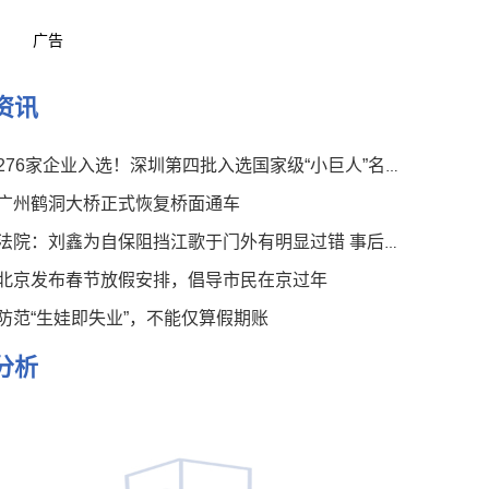
广告
资讯
276家企业入选！深圳第四批入选国家级“小巨人”名单公布
广州鹤洞大桥正式恢复桥面通车
法院：刘鑫为自保阻挡江歌于门外有明显过错 事后言论有违伦常
北京发布春节放假安排，倡导市民在京过年
防范“生娃即失业”，不能仅算假期账
分析