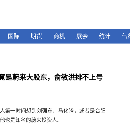
国际
期货
商机
展会
统计
气
竟是蔚来大股东，俞敏洪排不上号
人第一时间想到刘强东、马化腾，或者是合肥
他也是知名的蔚来投资人。