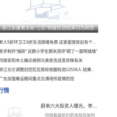
浙江永康第五轮“三区”核酸检测结果均为阴性
老人5折环卫工8折生活困难免费 这家面馆背后有个暖心事
亲手制作“城砖” 这群小学生期末测评“砌了一面明城墙”
河南安阳本土确诊病例与奥密克戎变异株有关
浙江北仑调整封控区后首轮核酸检测12528人 结果均为阴性
广东加强春运期间重点交通场所疫情防控
行情
蔚来六大投资人曝光，李想、雷军竟是蔚来大股东，俞敏洪排不上号
但随着最新的蔚来股权架构