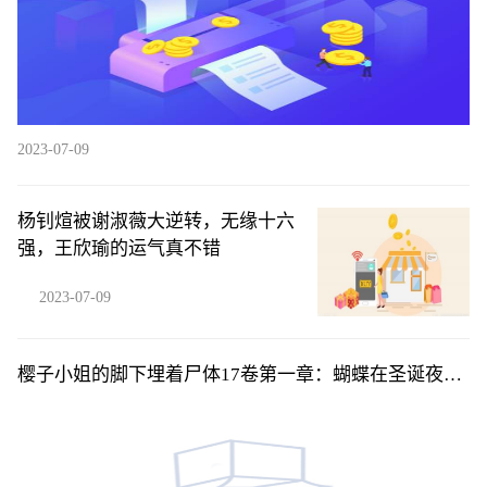
2023-07-09
杨钊煊被谢淑薇大逆转，无缘十六
强，王欣瑜的运气真不错
2023-07-09
樱子小姐的脚下埋着尸体17卷第一章：蝴蝶在圣诞夜展
开翅-后04