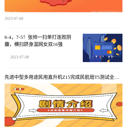
2023-07-08
6-4，7-5！张帅一扫单打连败阴
霾，横扫跻身温网女双16强
2023-07-08
先进中型多用途民用直升机Z15完成民航局T5测试全部
训练科目