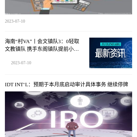
2023-07-10
海南“村VA”丨会文镇队3：0轻取
文教镇队 携手东阁镇队提前小组
出线
2023-07-10
IDT INT‘L：预期于本月底启动审计具体事务 继续停牌