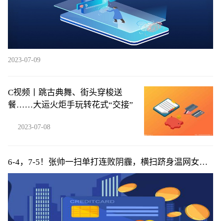
2023-07-09
C视频丨跳古典舞、街头穿梭送
餐……大运火炬手玩转花式“交接”
2023-07-08
6-4，7-5！张帅一扫单打连败阴霾，横扫跻身温网女双
16强