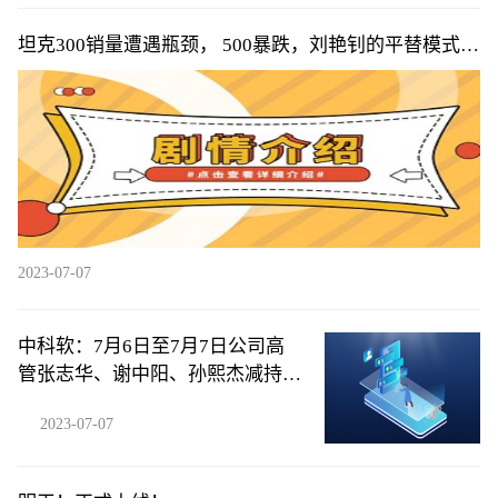
坦克300销量遭遇瓶颈， 500暴跌，刘艳钊的平替模式遇
天花板，难
2023-07-07
中科软：7月6日至7月7日公司高
管张志华、谢中阳、孙熙杰减持公
司股份合计58.4万股
2023-07-07