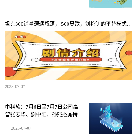
坦克300销量遭遇瓶颈， 500暴跌，刘艳钊的平替模式遇
天花板，难
2023-07-07
中科软：7月6日至7月7日公司高
管张志华、谢中阳、孙熙杰减持公
司股份合计58.4万股
2023-07-07