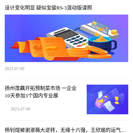
设计变化明显 疑似宝骏RS-3混动版谍照
2023-07-09
扬州莲藕开拓预制菜市场 一企业
10天参加3个国内专业展
2023-07-09
杨钊煊被谢淑薇大逆转，无缘十六强，王欣瑜的运气真