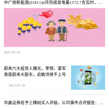
中广核新能源(01811)6月完成发电量1572.7吉瓦时，同
比减少6.6%
2023-07-10
蔚来六大投资人曝光，李想、雷军
竟是蔚来大股东，俞敏洪排不上号
2023-07-10
华鑫证券给予三棵树买入评级，公司事件点评报告：Q2
净利率创新高，贝塔下行背景下凸显管理能力