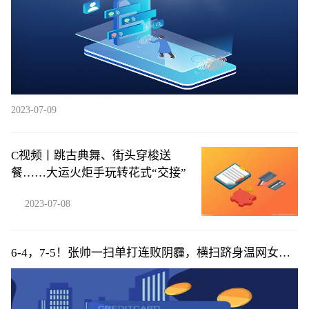
2023-07-09
C视频丨跳古典舞、街头穿梭送
餐……大运火炬手玩转花式“交接”
2023-07-08
6-4，7-5！张帅一扫单打连败阴霾，横扫跻身温网女双
16强