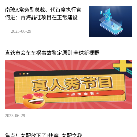
南玻A常务副总裁、代首席执行官
何进：青海晶硅项目在正常建设当
中|世界快消息
2023-06-29
直辖市会车车祸事故鉴定原则|全球新视野
2023-06-29
焦点！女配放下了[快穿_女配之我