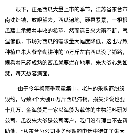
眼下，正是西瓜大量上市的季节，江苏省东台市
南沈灶镇，放眼望去，西瓜遍地，硕果累累，一根根
瓜藤上承载着丰收的希望。然而连日来大雨不断，气
温偏低，市场对西瓜的需求量大幅度降低，这也导致
种植户朱大爷辛勤耕种的10万斤左右西瓜没了销路，
眼看着已经成熟的西瓜就要烂在地里，朱大爷心急如
焚，每天愁容满面。
“由于今年梅雨季雨量集中，老朱的采购商纷纷
毁约，导致8个大棚10万斤西瓜滞销，损失少说也要
十几万。金海藻是一家以海藻为载体的生物肥料研发
公司，瓜农朱大爷是公司客户，我们没有理由不去帮
助他。”从东台分公司业务经理的电话中得知了朱大