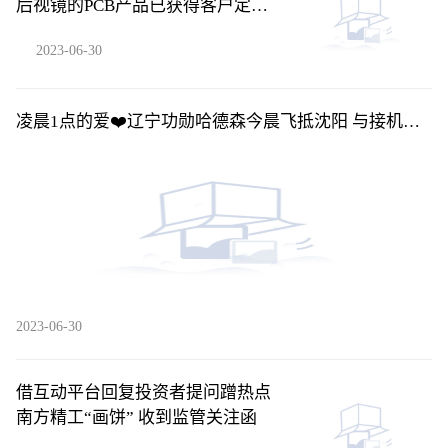
后视镜的PCB产品已获得客户定点
订单并批量供货-每日快播
2023-06-30
凌晨1点的爱❤️辽宁功勋哈德森今晨飞抵沈阳 与接机球
迷合影留念_环球关注
2023-06-30
借互动平台回复投资者提问蹭热点
南方精工“画饼” 收到监管关注函