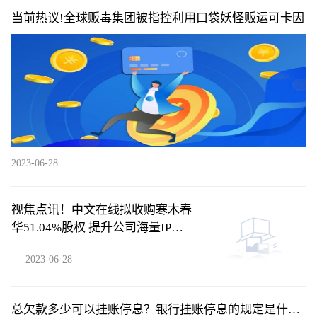
当前热议!全球贩毒集团被指控利用口袋妖怪贩运可卡因
2023-06-28
视焦点讯！中文在线拟收购寒木春
华51.04%股权 提升公司海量IP动
漫产品化能力
2023-06-28
总欠款多少可以挂账停息？银行挂账停息的规定是什