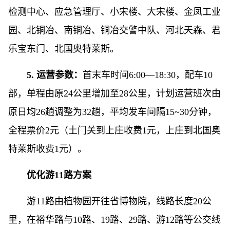
检测中心、应急管理厅、小宋楼、大宋楼、金凤工业
园、北铜冶、南铜冶、铜冶交警中队、河北天森、君
乐宝东门、北国奥特莱斯。
5. 运营参数：
首末车时间6:00—18:30，配车10
部，单程由原24公里增加至28公里，计划运营班次由
原日均26趟调整为32趟，平均发车间隔15~30分钟，
全程票价2元（土门关到上庄收费1元，上庄到北国奥
特莱斯收费1元）。
优化游11路方案
游11路由植物园开往省博物院，线路长度20公
里，在裕华路与10路、19路、29路、游12路等公交线