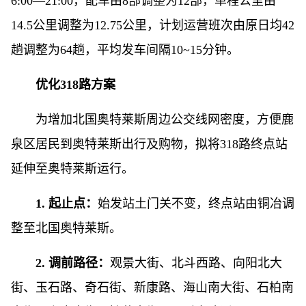
6:00—21:00，配车由8部调整为12部，单程公里由
14.5公里调整为12.75公里，计划运营班次由原日均42
趟调整为64趟，平均发车间隔10~15分钟。
优化318路方案
为增加北国奥特莱斯周边公交线网密度，方便鹿
泉区居民到奥特莱斯出行及购物，拟将318路终点站
延伸至奥特莱斯运行。
1. 起止点：
始发站土门关不变，终点站由铜冶调
整至北国奥特莱斯。
2. 调前路径：
观景大街、北斗西路、向阳北大
街、玉石路、奇石街、新康路、海山南大街、石柏南