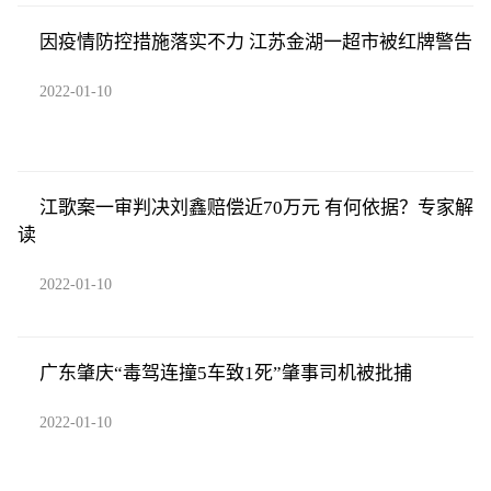
因疫情防控措施落实不力 江苏金湖一超市被红牌警告
2022-01-10
江歌案一审判决刘鑫赔偿近70万元 有何依据？专家解
读
2022-01-10
广东肇庆“毒驾连撞5车致1死”肇事司机被批捕
2022-01-10