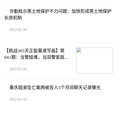
许勤批示黑土地保护不力问题：加快形成黑土地保护
长效机制
2022-01-10
【挑战365天正能量速写画】第
041期：当警娃难，当双警家庭的
警娃更难
2022-01-10
重庆姐弟坠亡案两被告人5个月间聊天记录曝光
2022-01-10