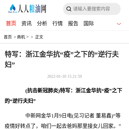
首页
资讯
分析
行情
报告
国际
>
首页
>
商机
>
正文
特写：浙江金华抗“疫”之下的“逆行夫
妇”
2022-01-10 15:21:59
(抗击新冠肺炎)特写：浙江金华抗“疫”之下
的“逆行夫妇”
中新网
金华1月9日电(见习记者 董易鑫)“等
疫情好转点了，咱们一起去爸妈那里接女儿回家。”