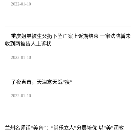
2022-01-10
重庆姐弟被生父扔下坠亡案上诉期结束 一审法院暂未
收到两被告人上诉状
2022-01-10
子夜直击，天津寒天战“疫”
2022-01-10
兰州名师话“美育”：“尚乐立人”分层培优 以“美”润教