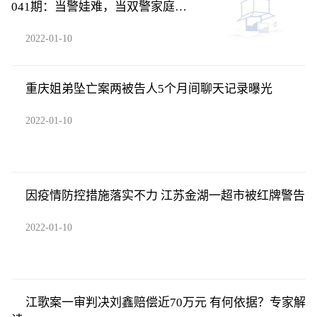
041期：当警娃难，当双警家庭的
警娃更难
2022-01-10
重庆姐弟坠亡案两被告人5个月间聊天记录曝光
2022-01-10
因疫情防控措施落实不力 江苏金湖一超市被红牌警告
2022-01-10
江歌案一审判决刘鑫赔偿近70万元 有何依据？专家解