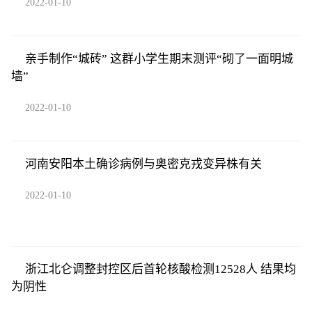
2022-01-10
亲手制作“城砖” 这群小学生期末测评“砌了一面明城
墙”
2022-01-10
河南安阳本土确诊病例与奥密克戎变异株有关
2022-01-10
浙江北仑调整封控区后首轮核酸检测12528人 结果均
为阴性