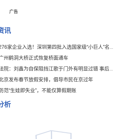
广告
资讯
276家企业入选！深圳第四批入选国家级“小巨人”名单公布
广州鹤洞大桥正式恢复桥面通车
法院：刘鑫为自保阻挡江歌于门外有明显过错 事后言论有违伦常
北京发布春节放假安排，倡导市民在京过年
防范“生娃即失业”，不能仅算假期账
分析