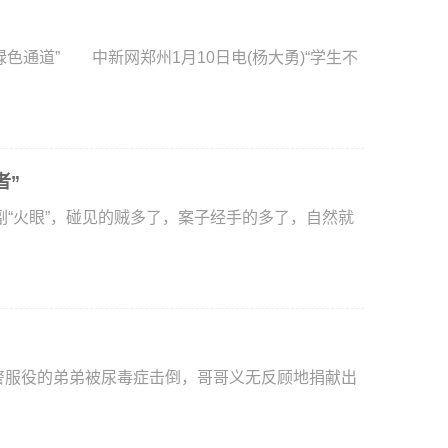
通道” 中新网郑州1月10日电(杨大勇)“学生不
者”
火眼”，碰见的贼多了，案子经手的多了，自然就