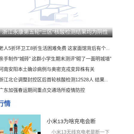
浙江永康第五轮“三区”核酸检测结果均为阴性
老人5折环卫工8折生活困难免费 这家面馆背后有个暖心事
亲手制作“城砖” 这群小学生期末测评“砌了一面明城墙”
河南安阳本土确诊病例与奥密克戎变异株有关
浙江北仑调整封控区后首轮核酸检测12528人 结果均为阴性
广东加强春运期间重点交通场所疫情防控
行情
小米13为啥充电会断
小米13无线充电老是断一下