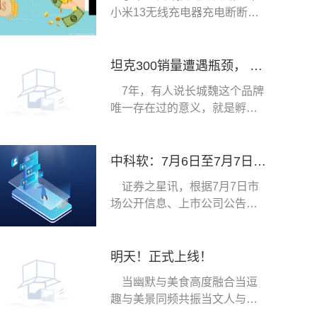
小米13无线充电器充电断断续
续原因：1、小米
坦克300销量遭遇瓶颈， 500暴跌，刘艳钊的平替模式遇天花板，难
7年，有人说长城魏这个品牌
唯一存在过的意义，就是孵化
出来了坦克，按
中科软：7月6日至7月7日公司高管张志华、谢中阳、孙熙杰减持公司股份合计58.4万股
证券之星讯，根据7月7日市
场公开信息、上市公司公告及
交易所披露数据整
明天！正式上线！
当幽默与美食高度融合当逗
趣与美景同频共振当文人与文
化交相辉映当毕节