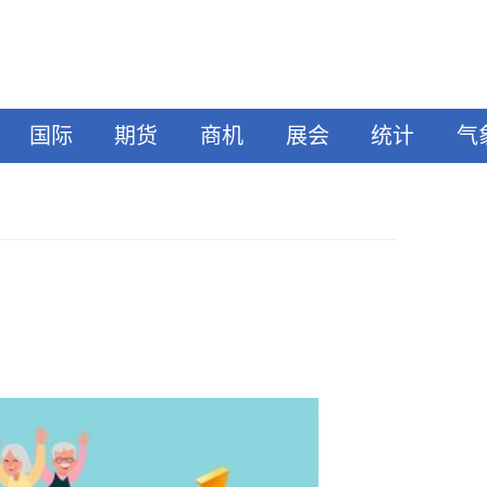
国际
期货
商机
展会
统计
气