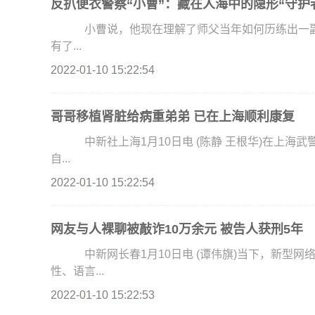
反扒便衣警察“小曹”：藏在人海中的隐形“守护
小曹说，他现在理解了师父当年如何历练出一副“
有了...
2022-01-10 15:22:54
哥哥移植肾脏给病重弟弟 已在上海顺利康复
中新社上海1月10日电 (陈静 王根华)在上海武警服役的弟弟被尿毒症击倒，哥哥义无反顾地捐献出
自...
2022-01-10 15:22:54
网友与人裸聊被敲诈10万余元 被告人获刑5年
中新网长春1月10日电 (谭伟旗)当下，新型网
性、语言...
2022-01-10 15:22:53