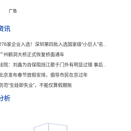
广告
资讯
276家企业入选！深圳第四批入选国家级“小巨人”名单公布
广州鹤洞大桥正式恢复桥面通车
法院：刘鑫为自保阻挡江歌于门外有明显过错 事后言论有违伦常
北京发布春节放假安排，倡导市民在京过年
防范“生娃即失业”，不能仅算假期账
分析