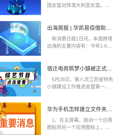
国女篮对阵澳大利亚女篮。半
场结束前，韩旭命
出海周报 | 华凯易佰借助ChatGPT提高多个业务环节的运营效率；SHEIN否认秘密申请在美上市……
新消费日报1日讯，本周跨境
出海的主要内容有：今年1-6月
中国卖家海外开
宿迁电商筑梦小镇被正式授牌为“江苏省特色小镇”
6月28日，第八次江苏省特色
小镇建设工作推进会暨第一批
省级特色小镇授
华为手机怎样建立文件夹（华为手机桌面建文件夹）
1、在主屏幕，拖动一个应用
图标到另一个应用图标上，两
个图标将集合在