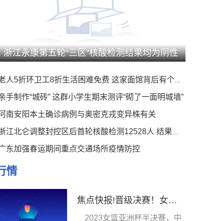
浙江永康第五轮“三区”核酸检测结果均为阴性
老人5折环卫工8折生活困难免费 这家面馆背后有个暖心事
亲手制作“城砖” 这群小学生期末测评“砌了一面明城墙”
河南安阳本土确诊病例与奥密克戎变异株有关
浙江北仑调整封控区后首轮核酸检测12528人 结果均为阴性
广东加强春运期间重点交通场所疫情防控
行情
焦点快报!晋级决赛！女篮亚洲杯中国队战胜澳大利亚队，明日将对阵日本
2023女篮亚洲杯半决赛，中