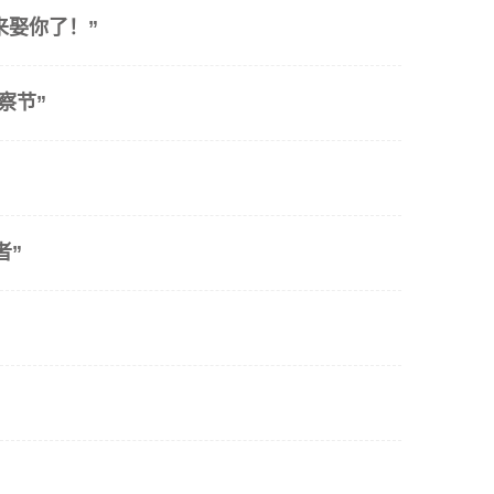
来娶你了！”
察节”
者”