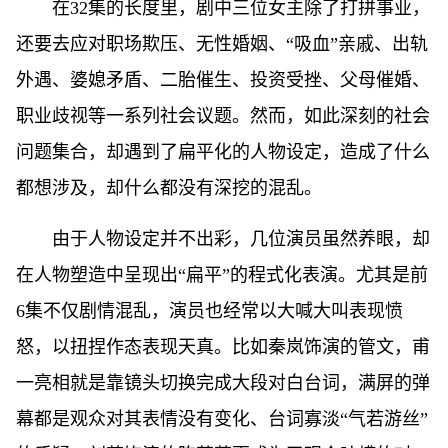
在32集的长度里，剧中三位女主除了打拼事业，
还要去应对职场欺压、无性婚姻、“吸血”亲戚、出轨
外遇、婆媳矛盾、二胎催生、投资受挫、父母催婚、
职业歧视等一系列社会议题。然而，如此深刻的社会
问题集合，却遇到了扁平化的人物设定，造成了什么
都想涉及，却什么都没有深挖的混乱。
由于人物设定并不出彩，几位演员虽然养眼，却
在人物塑造中呈现出“扁平”的程式化表演。尤其是前
6集不仅剧情混乱，演员也经常以大喊大叫表现愤
怒，以扭捏作态表现天真。比如秦岚饰演的管文，甫
一亮相就是靠镜头切换完成大段对白台词，满屏的弹
幕都是观众对其表情没有变化、台词寡淡“气若游丝”