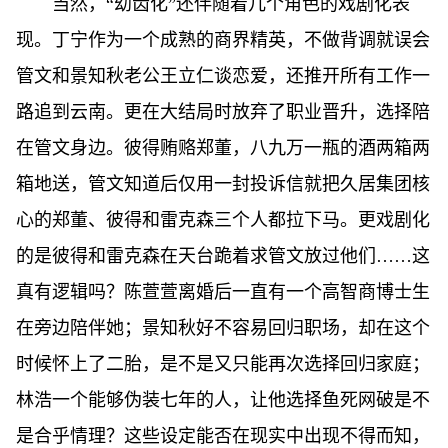
当然，“幼齿化”还伴随着几个角色的戏剧化表
现。丁宁作为一个成熟的商界精英，不做背调就误会
管文和景知秋老公王立仁谈恋爱，还推开所有工作一
路追到云南。更在大结局时放弃了职业晋升，选择陪
在管文身边。彼得贿赂郑董，八九万一瓶的酒两箱两
箱地送，管文知道后仅用一封投诉信就把久居集团核
心的郑董、彼得和雷克森三个人都拉下马。更戏剧化
的是彼得和雷克森在天台跪着求管文放过他们……这
真有逻辑吗？陈萱萱离婚后一直有一个高智商博士生
在旁边陪伴她；景知秋好不容易回归职场，却在这个
时候怀上了二胎，是不是又只能再次选择回归家庭；
林浩一个能够伪装七年的人，让他选择鱼死网破是不
是合乎情理？这些设定能否在现实中出现不得而知，