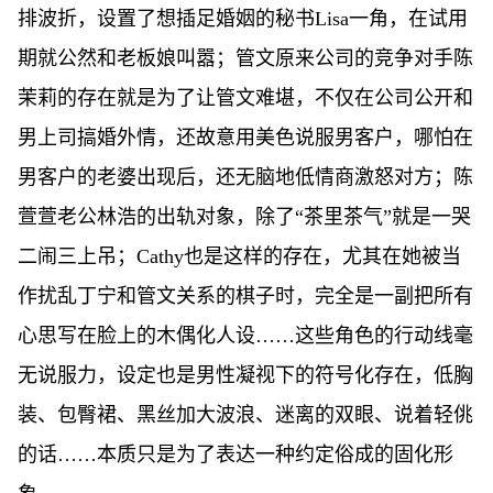
排波折，设置了想插足婚姻的秘书Lisa一角，在试用
期就公然和老板娘叫嚣；管文原来公司的竞争对手陈
茉莉的存在就是为了让管文难堪，不仅在公司公开和
男上司搞婚外情，还故意用美色说服男客户，哪怕在
男客户的老婆出现后，还无脑地低情商激怒对方；陈
萱萱老公林浩的出轨对象，除了“茶里茶气”就是一哭
二闹三上吊；Cathy也是这样的存在，尤其在她被当
作扰乱丁宁和管文关系的棋子时，完全是一副把所有
心思写在脸上的木偶化人设……这些角色的行动线毫
无说服力，设定也是男性凝视下的符号化存在，低胸
装、包臀裙、黑丝加大波浪、迷离的双眼、说着轻佻
的话……本质只是为了表达一种约定俗成的固化形