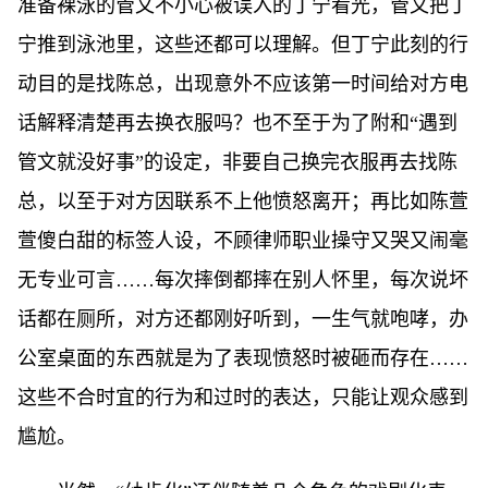
准备裸泳的管文不小心被误入的丁宁看光，管文把丁
宁推到泳池里，这些还都可以理解。但丁宁此刻的行
动目的是找陈总，出现意外不应该第一时间给对方电
话解释清楚再去换衣服吗？也不至于为了附和“遇到
管文就没好事”的设定，非要自己换完衣服再去找陈
总，以至于对方因联系不上他愤怒离开；再比如陈萱
萱傻白甜的标签人设，不顾律师职业操守又哭又闹毫
无专业可言……每次摔倒都摔在别人怀里，每次说坏
话都在厕所，对方还都刚好听到，一生气就咆哮，办
公室桌面的东西就是为了表现愤怒时被砸而存在……
这些不合时宜的行为和过时的表达，只能让观众感到
尴尬。