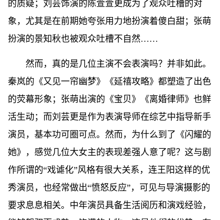
的质疑；刘芸饰演的陈萱萱更成为了观众吐槽的对
象，尤其是在前期她夸张用力地扮演着傻白甜；张萌
扮演的景知秋也被观众吐槽不自然……
然而，真的是几位主演不会表演吗？并非如此。
秦岚的《又见一帘幽梦》《延禧攻略》都塑造了出色
的荧幕形象；张萌出演的《宝贝》《离婚律师》也鲜
活生动；而刘芸更是作为表演导师在综艺中指导新手
演员，基本功可圈可点。然而，为什么到了《闪耀的
她》，感觉几位大女主的表现差强人意了呢？这与剧
作所谓的“戏谑化”风格有很大关系，连王阳这样的优
秀演员，也经常做出“愤怒反应”，可见与导演摄影的
要求息息相关。中年演员具备生活阅历和演戏经验，