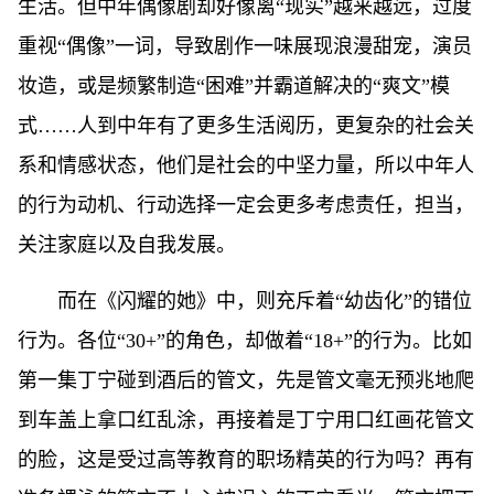
生活。但中年偶像剧却好像离“现实”越来越远，过度
重视“偶像”一词，导致剧作一味展现浪漫甜宠，演员
妆造，或是频繁制造“困难”并霸道解决的“爽文”模
式……人到中年有了更多生活阅历，更复杂的社会关
系和情感状态，他们是社会的中坚力量，所以中年人
的行为动机、行动选择一定会更多考虑责任，担当，
关注家庭以及自我发展。
而在《闪耀的她》中，则充斥着“幼齿化”的错位
行为。各位“30+”的角色，却做着“18+”的行为。比如
第一集丁宁碰到酒后的管文，先是管文毫无预兆地爬
到车盖上拿口红乱涂，再接着是丁宁用口红画花管文
的脸，这是受过高等教育的职场精英的行为吗？再有