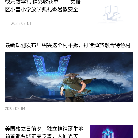
快乐散学礼 精彩收获季 ——文峰
区小营小学放学典礼暨暑假安全教
育|环球热闻
2023-07-04
最新规划发布！绍兴这个村不拆，打造渔旅融合特色村
2023-07-04
美国独立日前夕，独立精神诞生地
前首都费城毒品泛滥，人们光天化