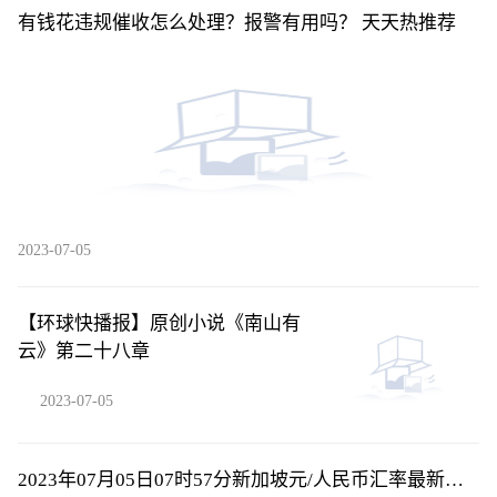
有钱花违规催收怎么处理？报警有用吗？ 天天热推荐
2023-07-05
【环球快播报】原创小说《南山有
云》第二十八章
2023-07-05
2023年07月05日07时57分新加坡元/人民币汇率最新报