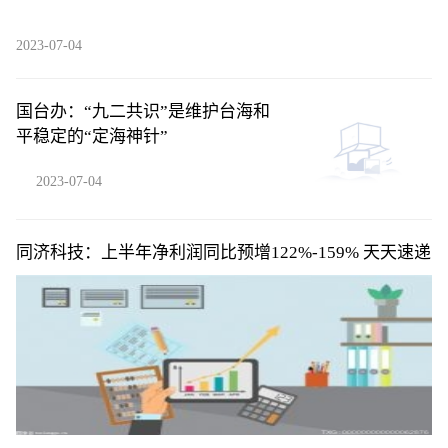
2023-07-04
国台办：“九二共识”是维护台海和
平稳定的“定海神针”
2023-07-04
同济科技：上半年净利润同比预增122%-159% 天天速递