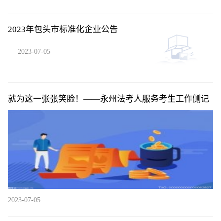
2023年包头市标准化企业公告
2023-07-05
就为这一张张笑脸！——永州法考人服务考生工作侧记
2023-07-05