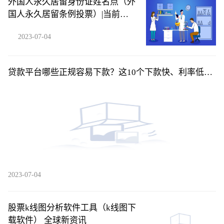
外国人永久居留身份证姓名点（外
国人永久居留条例投票）|当前快
讯
2023-07-04
贷款平台哪些正规容易下款？这10个下款快、利率低、
口碑好
2023-07-04
股票k线图分析软件工具（k线图下
载软件） 全球新资讯