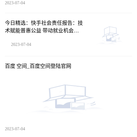
2023-07-04
今日精选：快手社会责任报告：技
术赋能普惠公益 带动就业机会超
3000万
2023-07-04
百度 空间_百度空间登陆官网
2023-07-04