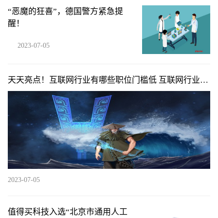
“恶魔的狂喜”，德国警方紧急提
醒！
2023-07-05
天天亮点！互联网行业有哪些职位门槛低 互联网行业有
哪些职位
2023-07-05
值得买科技入选“北京市通用人工