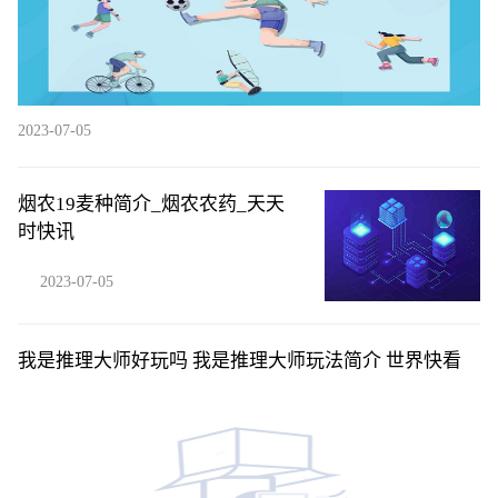
2023-07-05
烟农19麦种简介_烟农农药_天天
时快讯
2023-07-05
我是推理大师好玩吗 我是推理大师玩法简介 世界快看