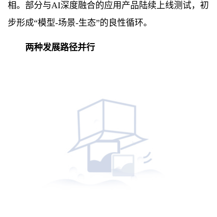
相。部分与AI深度融合的应用产品陆续上线测试，初
步形成“模型-场景-生态”的良性循环。
两种发展路径并行