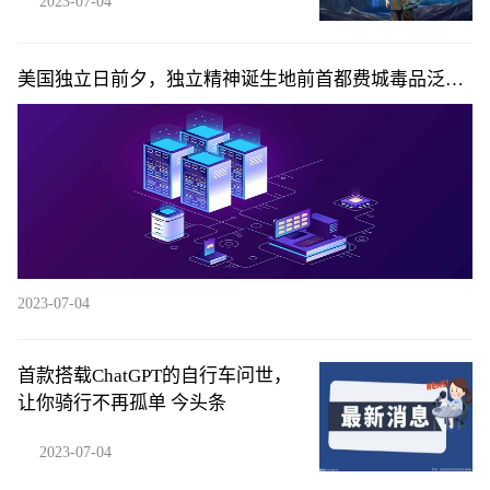
2023-07-04
美国独立日前夕，独立精神诞生地前首都费城毒品泛
滥，人们光天化日之下照镜子对脖子注射毒品，场景如
同人间地狱
2023-07-04
首款搭载ChatGPT的自行车问世，
让你骑行不再孤单 今头条
2023-07-04