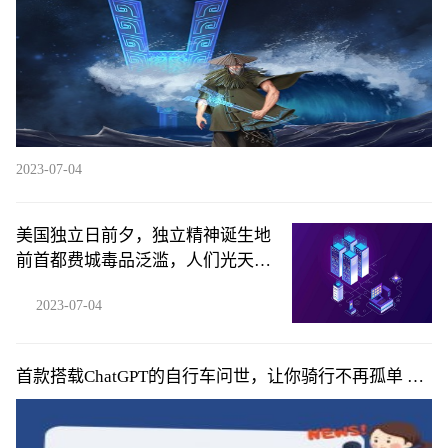
2023-07-04
美国独立日前夕，独立精神诞生地
前首都费城毒品泛滥，人们光天化
日之下照镜子对脖子注射毒品，场
2023-07-04
景如同人间地狱
首款搭载ChatGPT的自行车问世，让你骑行不再孤单 今
头条