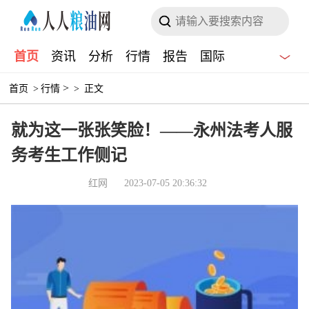
首页
资讯
分析
行情
报告
国际
>
首页
>
行情
>
正文
就为这一张张笑脸！——永州法考人服
务考生工作侧记
红网
2023-07-05 20:36:32