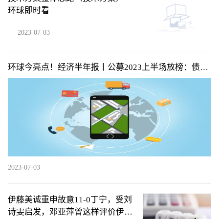
环球即时看
2023-07-03
环球今亮点！经济半年报丨公募2023上半场放榜：债基
扛新发大旗，主动权益基金近六成亏损
2023-07-03
伊藤美诚重申故意11-0丁宁，受刘
诗雯启发，邓亚萍曾这样评价伊