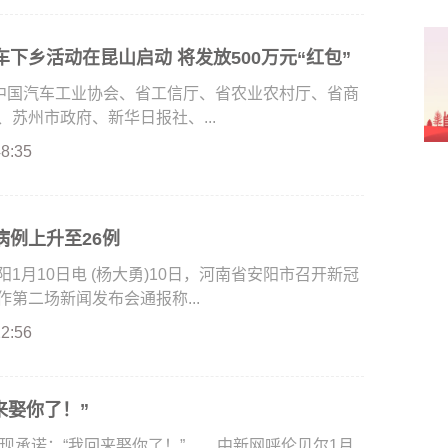
下乡活动在昆山启动 将发放500万元“红包”
由中国汽车工业协会、省工信厅、省农业农村厅、省商
苏州市政府、新华日报社、...
48:35
病例上升至26例
月10日电 (杨大勇)10日，河南省安阳市召开新冠
第二场新闻发布会通报称...
22:56
来娶你了！”
现承诺：“我回来娶你了！” 中新网呼伦贝尔1月