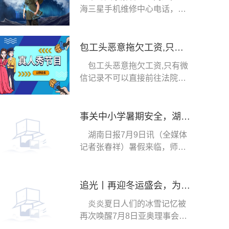
海三星手机维修中心电话，上
海三星手机维修点
包工头恶意拖欠工资,只有微信记录可以法院起诉吗
包工头恶意拖欠工资,只有微
信记录不可以直接前往法院起
诉，劳动者可以
事关中小学暑期安全，湖南省教育厅发布最新通知
湖南日报7月9日讯（全媒体
记者张春祥）暑假来临，师生
外出活动相对集中
追光丨再迎冬运盛会，为什么是这里？
炎炎夏日人们的冰雪记忆被
再次唤醒7月8日亚奥理事会在
泰国曼谷举行的第