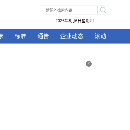
2026年8月6日星期四
象
标准
通告
企业动态
滚动
x