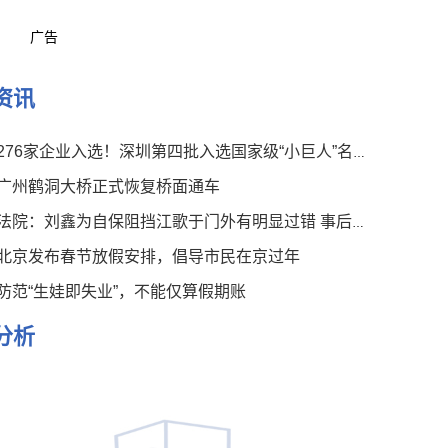
广告
资讯
276家企业入选！深圳第四批入选国家级“小巨人”名单公布
广州鹤洞大桥正式恢复桥面通车
法院：刘鑫为自保阻挡江歌于门外有明显过错 事后言论有违伦常
北京发布春节放假安排，倡导市民在京过年
防范“生娃即失业”，不能仅算假期账
分析