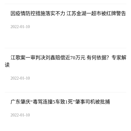
因疫情防控措施落实不力 江苏金湖一超市被红牌警告
2022-01-10
江歌案一审判决刘鑫赔偿近70万元 有何依据？专家解
读
2022-01-10
广东肇庆“毒驾连撞5车致1死”肇事司机被批捕
2022-01-10