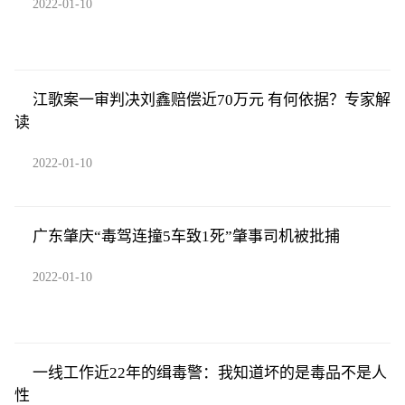
2022-01-10
江歌案一审判决刘鑫赔偿近70万元 有何依据？专家解
读
2022-01-10
广东肇庆“毒驾连撞5车致1死”肇事司机被批捕
2022-01-10
一线工作近22年的缉毒警：我知道坏的是毒品不是人
性