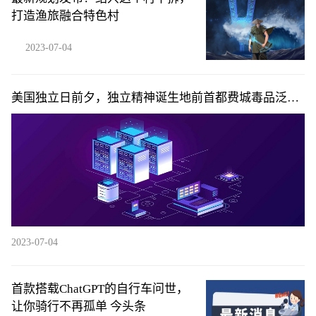
打造渔旅融合特色村
2023-07-04
美国独立日前夕，独立精神诞生地前首都费城毒品泛
滥，人们光天化日之下照镜子对脖子注射毒品，场景如
同人间地狱
2023-07-04
首款搭载ChatGPT的自行车问世，
让你骑行不再孤单 今头条