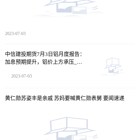
2023-07-03
中信建投期货7月3日铝月度报告：
加息预期提升，铝价上方承压_今
日热闻
2023-07-03
黄仁勋苏姿丰是亲戚 苏妈要喊黄仁勋表舅 要闻速递