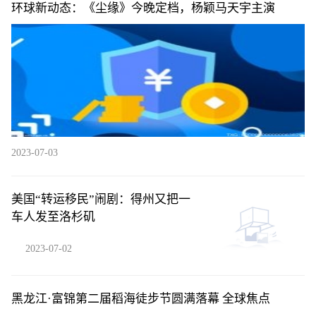
环球新动态：《尘缘》今晚定档，杨颖马天宇主演
2023-07-03
美国“转运移民”闹剧：得州又把一
车人发至洛杉矶
2023-07-02
黑龙江·富锦第二届稻海徒步节圆满落幕 全球焦点