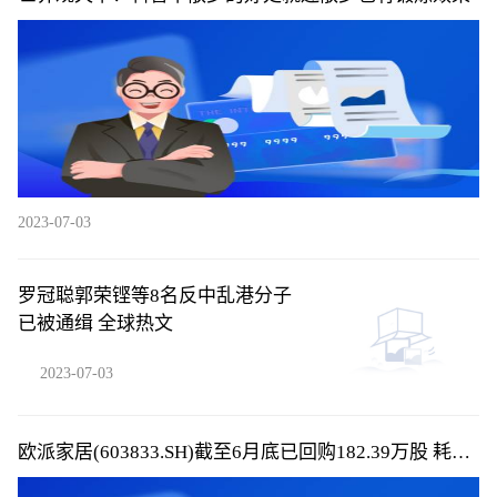
2023-07-03
罗冠聪郭荣铿等8名反中乱港分子
已被通缉 全球热文
2023-07-03
欧派家居(603833.SH)截至6月底已回购182.39万股 耗资
2.05亿元_全球热议