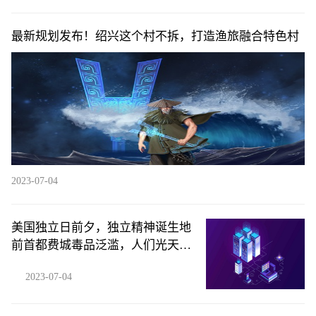
最新规划发布！绍兴这个村不拆，打造渔旅融合特色村
2023-07-04
美国独立日前夕，独立精神诞生地
前首都费城毒品泛滥，人们光天化
日之下照镜子对脖子注射毒品，场
2023-07-04
景如同人间地狱