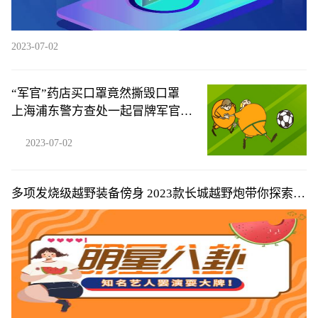
2023-07-02
“军官”药店买口罩竟然撕毁口罩
上海浦东警方查处一起冒牌军官案
件
2023-07-02
多项发烧级越野装备傍身 2023款长城越野炮带你探索超
燃夏日越野旅程