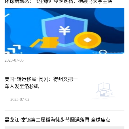
环球新动态：《尘缘》今晚定档，杨颖马天宇主演
2023-07-03
美国“转运移民”闹剧：得州又把一
车人发至洛杉矶
2023-07-02
黑龙江·富锦第二届稻海徒步节圆满落幕 全球焦点