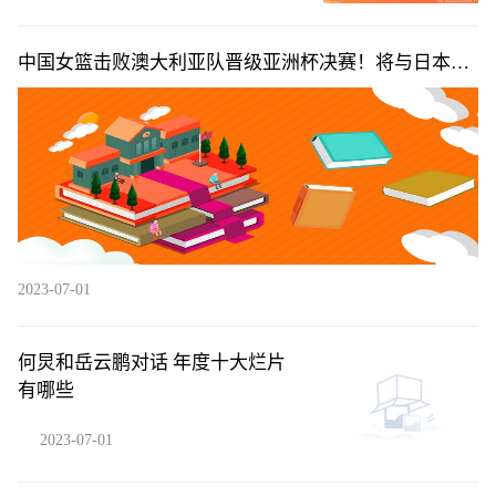
中国女篮击败澳大利亚队晋级亚洲杯决赛！将与日本女
篮争冠|每日热闻
2023-07-01
何炅和岳云鹏对话 年度十大烂片
有哪些
2023-07-01