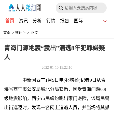
首页
资讯
分析
行情
报告
国际
>
首页
>
统计
>
正文
青海门源地震“震出”潜逃8年犯罪嫌疑
人
2022-01-10 15:22:10
中新网
西宁1月9日电(祁增蓓)记者9日从青
海省西宁市公安局城北分局获悉，因受青海门源6.9
级地震影响，西宁市民纷纷跑出家门避险，该局民警
出街巡逻时，发现一名网上追逃人员，并当场将其抓