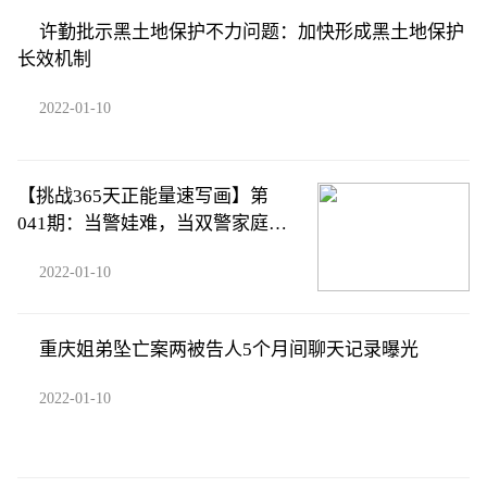
许勤批示黑土地保护不力问题：加快形成黑土地保护
长效机制
2022-01-10
【挑战365天正能量速写画】第
041期：当警娃难，当双警家庭的
警娃更难
2022-01-10
重庆姐弟坠亡案两被告人5个月间聊天记录曝光
2022-01-10