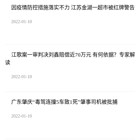
因疫情防控措施落实不力 江苏金湖一超市被红牌警告
2022-01-10
江歌案一审判决刘鑫赔偿近70万元 有何依据？专家解
读
2022-01-10
广东肇庆“毒驾连撞5车致1死”肇事司机被批捕
2022-01-10