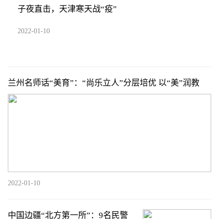
子夜直击，天津寒天战“疫”
2022-01-10
兰州名师话“美育”：“尚乐立人”分层培优 以“美”润教
2022-01-10
中国边疆“北方第一所”：9名民警