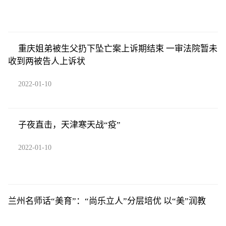
重庆姐弟被生父扔下坠亡案上诉期结束 一审法院暂未
收到两被告人上诉状
2022-01-10
子夜直击，天津寒天战“疫”
2022-01-10
兰州名师话“美育”：“尚乐立人”分层培优 以“美”润教