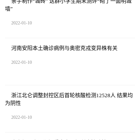
亲手制作“城砖” 这群小学生期末测评“砌了一面明城
墙”
2022-01-10
河南安阳本土确诊病例与奥密克戎变异株有关
2022-01-10
浙江北仑调整封控区后首轮核酸检测12528人 结果均
为阴性
2022-01-10