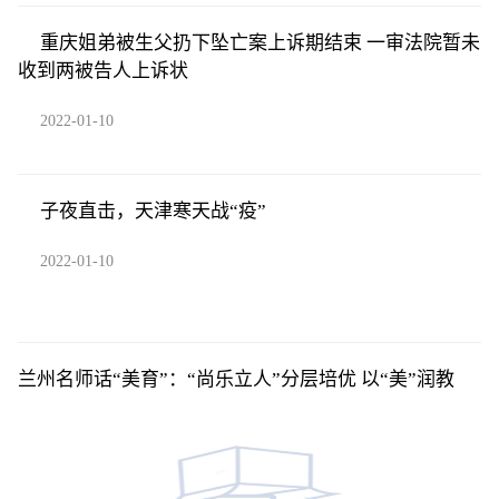
重庆姐弟被生父扔下坠亡案上诉期结束 一审法院暂未
收到两被告人上诉状
2022-01-10
子夜直击，天津寒天战“疫”
2022-01-10
兰州名师话“美育”：“尚乐立人”分层培优 以“美”润教