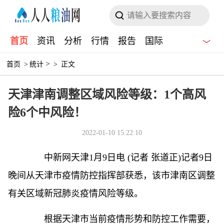
首页
资讯
分析
行情
报告
国际
>
首页
>
统计
>
正文
天津津南调整区域风险等级：1个高风
险6个中风险！
2022-01-10 15:22:10
中新网
天津1月9日电 (记者 张道正)记者9日
晚间从天津市
疫情
防控指挥部获悉，该市津南区调整
有关区域
新冠
肺炎
疫情
风险等级。
根据天津市当前
疫情
形势和防控工作需要，