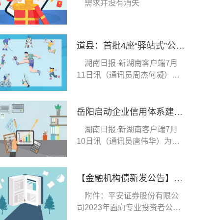
需求并没有消失
道县：首批4座“驿站式”公厕 成为便民服务新窗口
湖南日报·新湖南客户端7月
11日讯（通讯员周杰何凝）近
日，道县首批建
岳阳启动企业信用体系建设“诚信宣传月”集中宣传活动
湖南日报·新湖南客户端7月
10日讯（通讯员唐伟华）为深
化全国文明城市
【金融机构债新发公告】23平证12今日发布发行公告
附件：平安证券股份有限公
司2023年面向专业投资者公开
发行公司债券(第