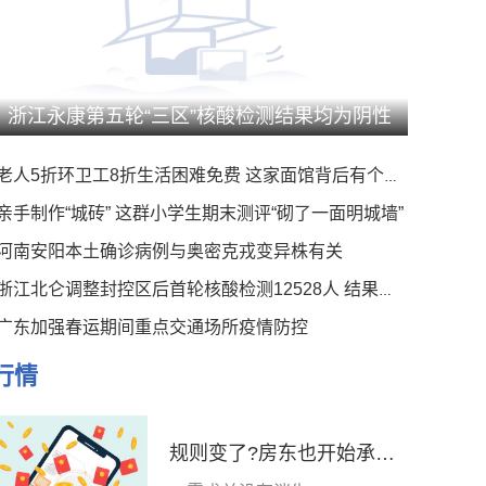
浙江永康第五轮“三区”核酸检测结果均为阴性
老人5折环卫工8折生活困难免费 这家面馆背后有个暖心事
亲手制作“城砖” 这群小学生期末测评“砌了一面明城墙”
河南安阳本土确诊病例与奥密克戎变异株有关
浙江北仑调整封控区后首轮核酸检测12528人 结果均为阴性
广东加强春运期间重点交通场所疫情防控
行情
规则变了?房东也开始承担中介费和税费……