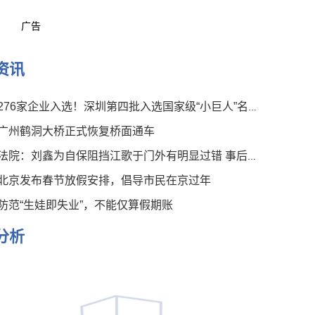
广告
资讯
276家企业入选！深圳第四批入选国家级“小巨人”名单公布
广州鹤洞大桥正式恢复桥面通车
法院：刘鑫为自保阻挡江歌于门外有明显过错 事后言论有违伦常
北京发布春节放假安排，倡导市民在京过年
防范“生娃即失业”，不能仅算假期账
分析