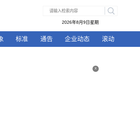
2026年8月9日星期
象
标准
通告
企业动态
滚动
x