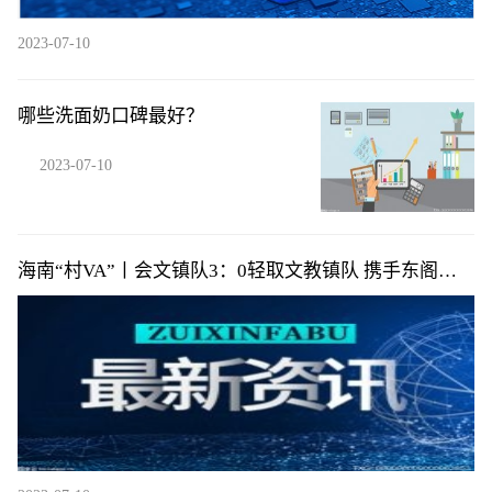
2023-07-10
哪些洗面奶口碑最好？
2023-07-10
海南“村VA”丨会文镇队3：0轻取文教镇队 携手东阁镇
队提前小组出线