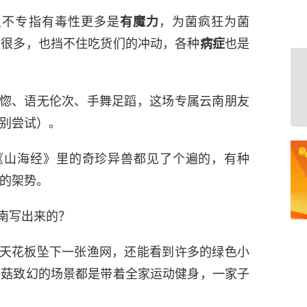
里不专指有毒性更多是
有魔力
，为菌疯狂为菌
菇很多，也挡不住吃货们的冲动，各种
病症
也是
惚、语无伦次、手舞足蹈，这场专属云南朋友
别尝试）。
《山海经》里的奇珍异兽都见了个遍的，有种
的架势。
南写出来的？
天花板坠下一张渔网，还能看到许多的绿色小
菌菇致幻的场景都是带着全家运动健身，一家子