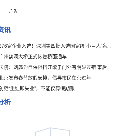
广告
资讯
276家企业入选！深圳第四批入选国家级“小巨人”名单公布
广州鹤洞大桥正式恢复桥面通车
法院：刘鑫为自保阻挡江歌于门外有明显过错 事后言论有违伦常
北京发布春节放假安排，倡导市民在京过年
防范“生娃即失业”，不能仅算假期账
分析