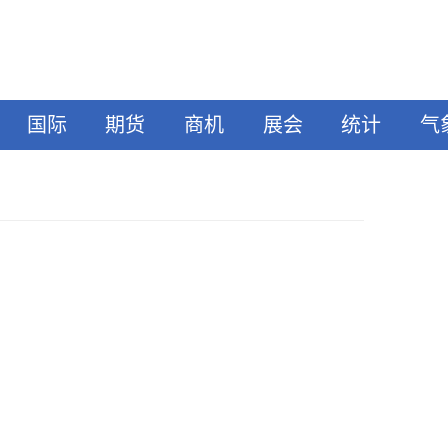
国际
期货
商机
展会
统计
气