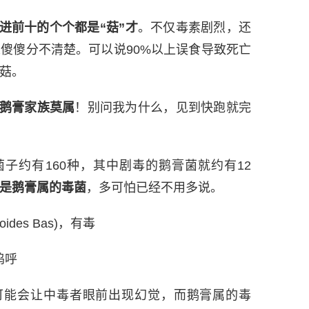
进前十的个个都是“菇”才
。不仅毒素剧烈，还
傻傻分不清楚。可以说90%以上误食导致死亡
菇。
鹅膏家族莫属
！别问我为什么，见到快跑就完
子约有160种，其中剧毒的鹅膏菌就约有12
是鹅膏属的毒菌
，多可怕已经不用多说。
oides Bas)，有毒
呜呼
可能会让中毒者眼前出现幻觉，而鹅膏属的毒