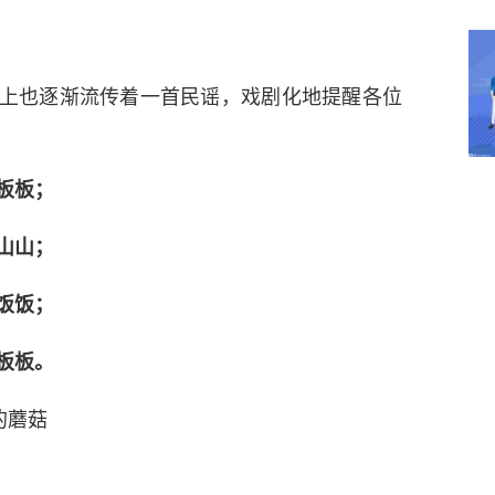
上也逐渐流传着一首民谣，戏剧化地提醒各位
板板；
山山；
饭饭；
板板。
的蘑菇