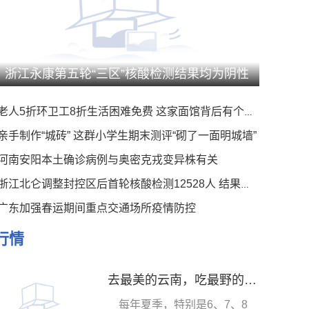
浙江永康第五轮“三区”核酸检测结果均为阴性
老人5折环卫工8折生活困难免费 这家面馆背后有个暖心事
亲手制作“城砖” 这群小学生期末测评“砌了一面明城墙”
河南安阳本土确诊病例与奥密克戎变异株有关
浙江北仑调整封控区后首轮核酸检测12528人 结果均为阴性
广东加强春运期间重点交通场所疫情防控
行情
去最美的云南，吃最野的菌子！
每年夏季，特别是6、7、8