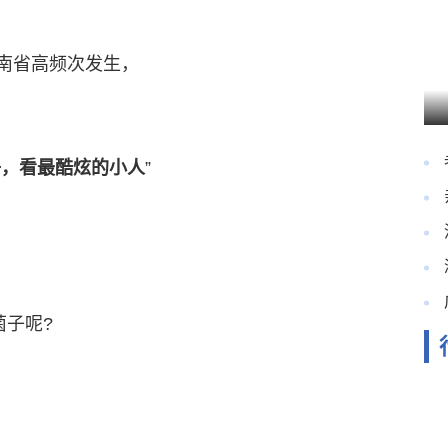
南省高频次发生，
子，看最酷炫的小人
”
菌子呢?