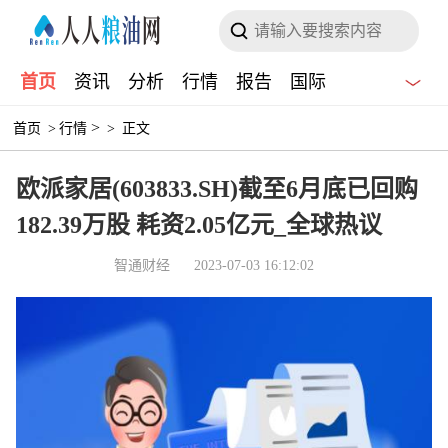
首页
资讯
分析
行情
报告
国际
>
首页
>
行情
>
正文
欧派家居(603833.SH)截至6月底已回购
182.39万股 耗资2.05亿元_全球热议
智通财经
2023-07-03 16:12:02