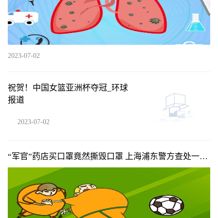
2023-07-02
祝贺！中国女篮亚洲杯夺冠_环球
报道
2023-07-02
“军官”药店买口罩竟然撕毁口罩 上海浦东警方查处一起
冒牌军官案件