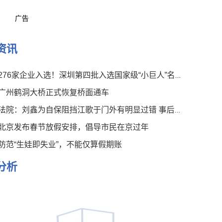
广告
资讯
276家企业入选！深圳第四批入选国家级“小巨人”名单公布
广州鹤洞大桥正式恢复桥面通车
法院：刘鑫为自保阻挡江歌于门外有明显过错 事后言论有违伦常
北京发布春节放假安排，倡导市民在京过年
防范“生娃即失业”，不能仅算假期账
分析