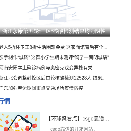
浙江永康第五轮“三区”核酸检测结果均为阴性
老人5折环卫工8折生活困难免费 这家面馆背后有个暖心事
亲手制作“城砖” 这群小学生期末测评“砌了一面明城墙”
河南安阳本土确诊病例与奥密克戎变异株有关
浙江北仑调整封控区后首轮核酸检测12528人 结果均为阴性
广东加强春运期间重点交通场所疫情防控
行情
【环球聚看点】csgo靠谱的开箱网站 更公平更靠谱开箱网盘点
csgo靠谱的开箱网站，