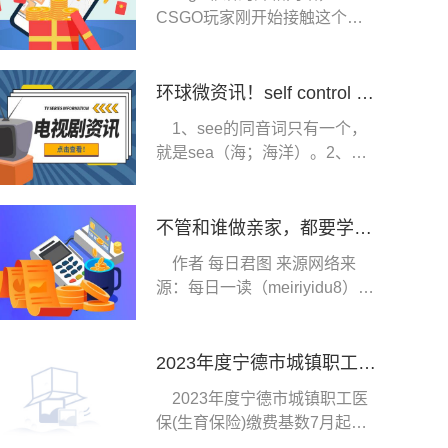
CSGO玩家刚开始接触这个游
戏，新路历程估计都是从
环球微资讯！self control frank ocean_frank ocean
1、see的同音词只有一个，
就是sea（海；海洋）。2、
sea3、英[siː]美[s
不管和谁做亲家，都要学会留三个心眼，不然很容易吃哑巴亏 当前快播
作者 每日君图 来源网络来
源：每日一读（meiriyidu8）婚
姻
2023年度宁德市城镇职工医保(生育保险)缴费基数7月起调整-天天消息
2023年度宁德市城镇职工医
保(生育保险)缴费基数7月起调
整接下来随社保