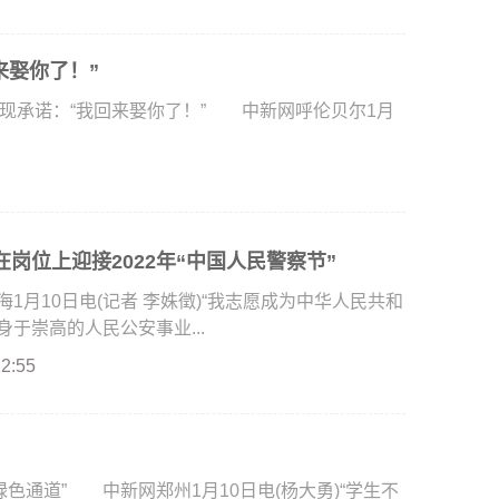
来娶你了！”
现承诺：“我回来娶你了！” 中新网呼伦贝尔1月
岗位上迎接2022年“中国人民警察节”
月10日电(记者 李姝徵)“我志愿成为中华人民共和
于崇高的人民公安事业...
22:55
通道” 中新网郑州1月10日电(杨大勇)“学生不