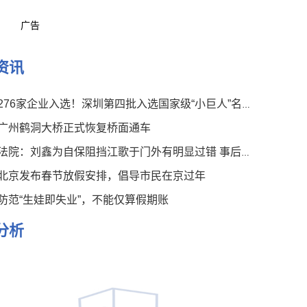
广告
资讯
276家企业入选！深圳第四批入选国家级“小巨人”名单公布
广州鹤洞大桥正式恢复桥面通车
法院：刘鑫为自保阻挡江歌于门外有明显过错 事后言论有违伦常
北京发布春节放假安排，倡导市民在京过年
防范“生娃即失业”，不能仅算假期账
分析