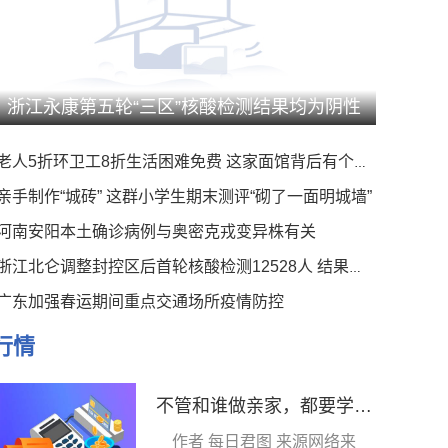
浙江永康第五轮“三区”核酸检测结果均为阴性
老人5折环卫工8折生活困难免费 这家面馆背后有个暖心事
亲手制作“城砖” 这群小学生期末测评“砌了一面明城墙”
河南安阳本土确诊病例与奥密克戎变异株有关
浙江北仑调整封控区后首轮核酸检测12528人 结果均为阴性
广东加强春运期间重点交通场所疫情防控
行情
不管和谁做亲家，都要学会留三个心眼，不然很容易吃哑巴亏 当前快播
作者 每日君图 来源网络来