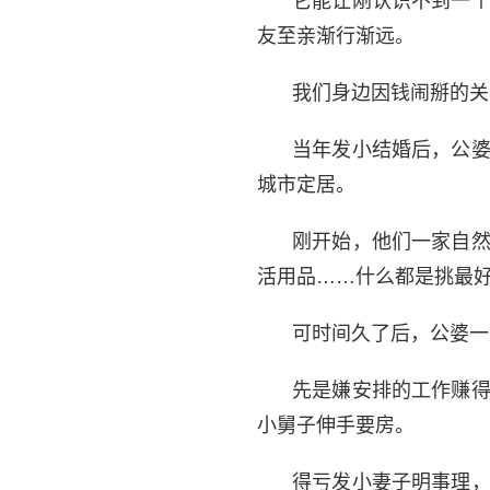
它能让刚认识不到一
友至亲渐行渐远。
我们身边因钱闹掰的关
当年发小结婚后，公
城市定居。
刚开始，他们一家自
活用品……什么都是挑最
可时间久了后，公婆一
先是嫌安排的工作赚
小舅子伸手要房。
得亏发小妻子明事理