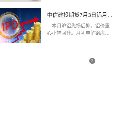
中信建投期货7月3日铝月度报告：加息预期提升，铝价上方承压_今日热闻
本月沪铝先扬后抑，铝价重
心小幅回升。月初电解铝库存
小幅去库，叠加市
x