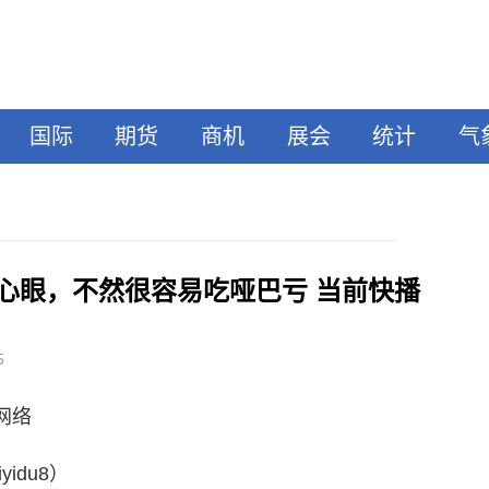
国际
期货
商机
展会
统计
气
心眼，不然很容易吃哑巴亏 当前快播
5
源网络
idu8）