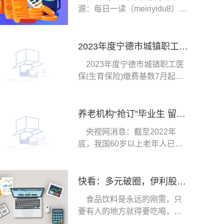
源：每日一读（meiriyidu8）婚
姻
2023年度宁德市城镇职工医保(生育保险)缴费基数7月起调整-天天消息
2023年度宁德市城镇职工医
保(生育保险)缴费基数7月起调
整接下来随社保
养老机构“抢订”毕业生 留住青年人才为养老行业注入新活力
央视网消息：截至2022年
底，我国60岁以上老年人已经
达到2 8亿人，随着
快看：多元破圈，伊利股份新增长逻辑解读
食品饮料是永远的刚需，只
要有人的地方就得要吃喝，现
在的趋势是还要健