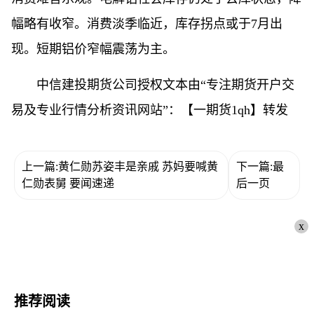
幅略有收窄。消费淡季临近，库存拐点或于7月出
现。短期铝价窄幅震荡为主。
中信建投期货公司授权文本由“专注期货开户交
易及专业行情分析资讯网站”：【一期货1qh】转发
上一篇:黄仁勋苏姿丰是亲戚 苏妈要喊黄
下一篇:最
仁勋表舅 要闻速递
后一页
x
推荐阅读