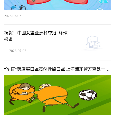
2023-07-02
祝贺！中国女篮亚洲杯夺冠_环球
报道
2023-07-02
“军官”药店买口罩竟然撕毁口罩 上海浦东警方查处一起
冒牌军官案件