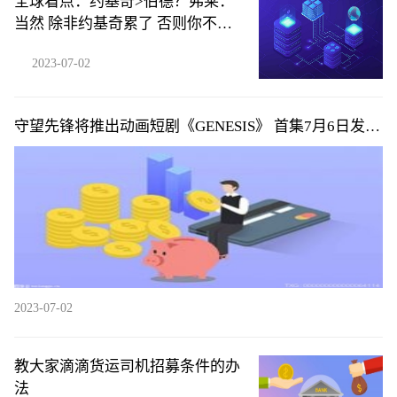
全球看点：约基奇>伯德？弗莱：
当然 除非约基奇累了 否则你不可
能防住他
2023-07-02
守望先锋将推出动画短剧《GENESIS》 首集7月6日发布|
环球微头条
2023-07-02
教大家滴滴货运司机招募条件的办
法