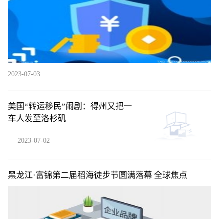
2023-07-03
美国“转运移民”闹剧：得州又把一
车人发至洛杉矶
2023-07-02
黑龙江·富锦第二届稻海徒步节圆满落幕 全球焦点